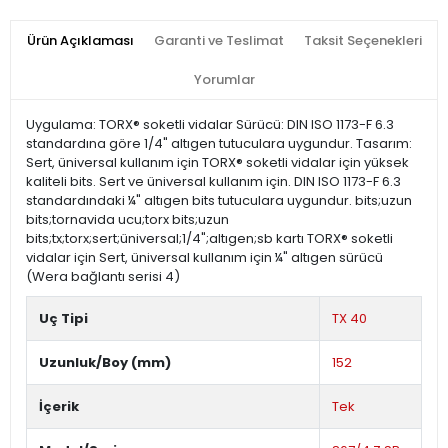
Ürün Açıklaması
Garanti ve Teslimat
Taksit Seçenekleri
Yorumlar
Uygulama: TORX® soketli vidalar Sürücü: DIN ISO 1173-F 6.3
standardına göre 1/4" altıgen tutuculara uygundur. Tasarım:
Sert, üniversal kullanım için TORX® soketli vidalar için yüksek
kaliteli bits. Sert ve üniversal kullanım için. DIN ISO 1173-F 6.3
standardındaki ¼" altıgen bits tutuculara uygundur. bits;uzun
bits;tornavida ucu;torx bits;uzun
bits;tx;torx;sert;üniversal;1/4";altıgen;sb kartı TORX® soketli
vidalar için Sert, üniversal kullanım için ¼" altıgen sürücü
(Wera bağlantı serisi 4)
Uç Tipi
TX 40
Uzunluk/Boy (mm)
152
İçerik
Tek