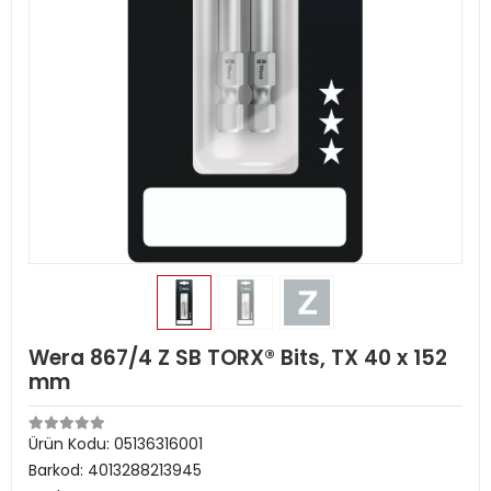
Wera 867/4 Z SB TORX® Bits, TX 40 x 152
mm
Ürün Kodu:
05136316001
Barkod:
4013288213945