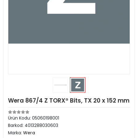
Wera 867/4 Z TORX® Bits, TX 20 x 152 mm
Ürün Kodu:
05060198001
Barkod:
4013288030603
Marka:
Wera