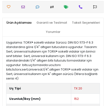
Ürün Açıklaması
Garanti ve Teslimat
Taksit Seçenekleri
Yorumlar
Uygulama: TORX® soketli vidalar Sürücü: DIN ISO 1173-F 6.3
standardına göre 1/4" altıgen tutuculara uygundur. Tasarım:
Sert, üniversal kullanım için TORX® soketli vidalar için birinci
sınıf bitsler. Sert, üniversal kullanım için. DIN ISO 1173-F 6.3
standardındaki 1/4" altıgen bits tutuculu tornavidalar için
uygundur. bits;uç;tornavida ucu;torx
bits;tx;torx;sert;üniversal;1/4";altıgen TORX® soketli vidalar için
Sert, üniversal kullanım için ¼" altıgen sürücü (Wera bağlantı
serisi 4)
Uç Tipi
TX 20
Uzunluk/Boy (mm)
152