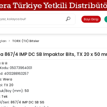
Bayi Girişi
çları
TORX (TX) Bitsler
a 867/4 IMP DC SB Impaktor Bits, TX 20 x 50 
 Kodu:
05073964001
od:
4013288163257
a:
Wera
pi:
TX 20
luk/Boy (mm):
50
:
Tek
/Seri:
867/4 IMP DC SB SiS