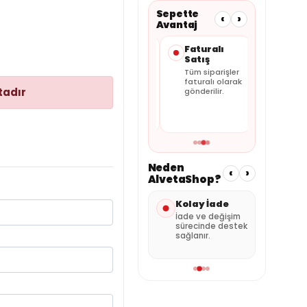
Sepette
‹
›
Avantaj
Taksit
Güvenli
Faturalı
Seçenekleri
Ödeme
Satış
Kartınıza
Alışverişiniz
Tüm siparişler
uygun
güvenli ödeme
faturalı olarak
tadır
taksitleri
altyapısıyla
gönderilir.
sepette
tamamlanır.
görebilirsiniz.
Neden
‹
›
AlvetaShop?
nderi
Kolay İade
Özenli
Satı
Paketleme
Des
umuna
İade ve değişim
 kargo
sürecinde destek
Ürünler güvenli
Sipar
sağlanır.
şekilde hazırlanır.
dest
alabil