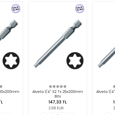
S2 Tx 25x200mm
Alveta 1/4" S2 Tx 20x200mm
Alvet
its
Bits
,33 TL
141,26 TL
 EUR
2.57 EUR