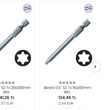
Wera 867/9 C TORX® Bits,
Yarımay/Halfmoon, TX 6 x
44 mm
1.261,65 TL
22.93 EUR
a 1/4" S2 Tx 15x200mm
Bits
Adet
134,46 TL
Sepete Ekle
2.44 EUR