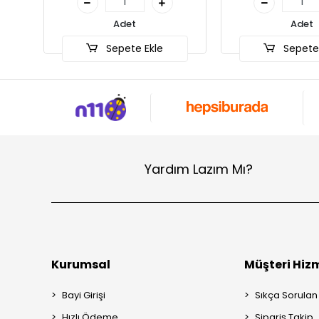
Adet
A
le
Sepete Ekle
Sep
Yardım Lazım Mı?
Kurumsal
Müşteri Hizm
Bayi Girişi
Sıkça Sorulan
Hızlı Ödeme
Sipariş Takip