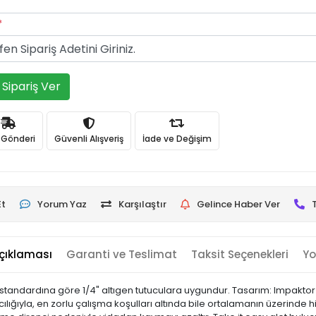
*
Sipariş Ver
ı Gönderi
Güvenli Alışveriş
İade ve Değişim
Et
Yorum Yaz
Karşılaştır
Gelince Haber Ver
çıklaması
Garanti ve Teslimat
Taksit Seçenekleri
Yo
 standardına göre 1/4" altıgen tutuculara uygundur. Tasarım: Impaktor
ığıyla, en zorlu çalışma koşulları altında bile ortalamanın üzerinde h