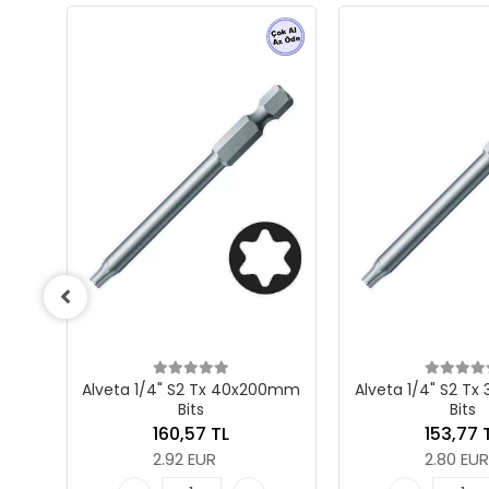
40x200mm
Alveta 1/4" S2 Tx 30x200mm
Alveta 1/4" 
Bits
B
153,77 TL
147
2.80 EUR
2.68