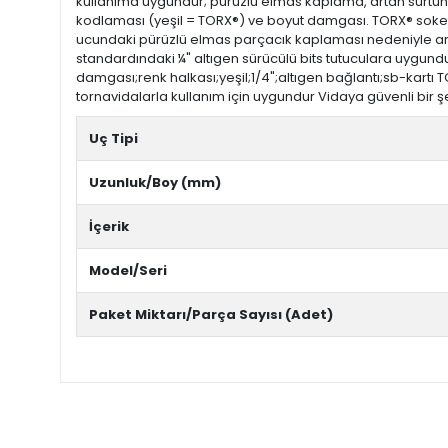
kullanıma uygundur; pürüzlü elmas kaplama, artan sürtünme 
kodlaması (yeşil = TORX®) ve boyut damgası. TORX® soketli v
ucundaki pürüzlü elmas parçacık kaplaması nedeniyle arta
standardındaki ¼" altıgen sürücülü bits tutuculara uygund
damgası;renk halkası;yeşil;1/4";altıgen bağlantı;sb-kartı 
tornavidalarla kullanım için uygundur Vidaya güvenli bir 
Uç Tipi
Uzunluk/Boy (mm)
İçerik
Model/Seri
Paket Miktarı/Parça Sayısı (Adet)