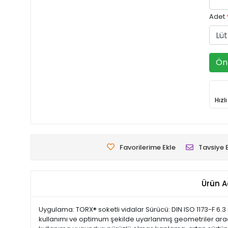
Adet
Ön 
Hızl
Favorilerime Ekle
Tavsiye 
Ürün A
Uygulama: TORX® soketli vidalar Sürücü: DIN ISO 1173-F 6.3
kullanımı ve optimum şekilde uyarlanmış geometriler aracıl