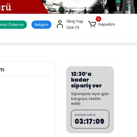
0
Giriş Yap
Sepetim
Hızlı Ödeme
İletişim
Üye Ol
mm
12:30’a
kadar
sipariş ver
Siparişiniz aynı gün
kargoya teslim
edilir.
Kalan süre
03:17:08