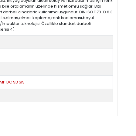
 İhtiyaç duyulan aletin kolay ve hızlı bulunması için renk
rda bile ortalamanın üzerinde hizmet ömrü sağlar. Bits
darbeli cihazlarla kullanıma uygundur. DIN ISO 1173-D 6.3
eli bits;elmas;elmas kaplama;renk kodlaması;boyut
/Impaktor teknolojisi Özellikle standart darbeli
erisi 4)
IMP DC SB SiS