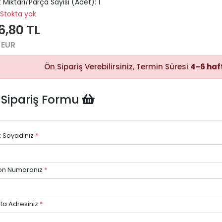
 Miktarı/Parça Sayısı (Adet):
1
Stokta yok
6,80 TL
Hızlı Satın
Alma
 EUR
Sepete
ekleyerek
Ön Sipariş Verebilirsiniz, Termin Süresi
4-6 haf
ödeme
adımına
kolayca
geçebilirsiniz.
 Sipariş Formu
z Soyadınız
*
Hızlı Gö
Stok dur
göre hızlı
on Numaranız
*
avantajı.
ta Adresiniz
*