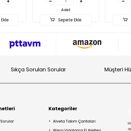
det
Adet
ete Ekle
Sepete Ekle
Sıkça Sorulan Sorular
Müşteri Hi
etleri
Kategoriler
 Sorular
Alveta Takım Çantaları
H
a
Wera Vidalama El Aletleri