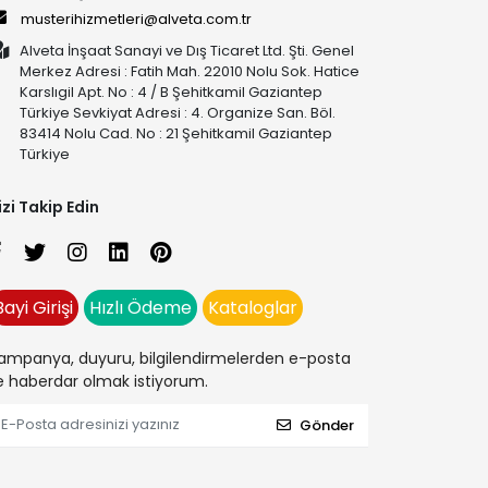
musterihizmetleri@alveta.com.tr
Alveta İnşaat Sanayi ve Dış Ticaret Ltd. Şti. Genel
Merkez Adresi : Fatih Mah. 22010 Nolu Sok. Hatice
Karslıgil Apt. No : 4 / B Şehitkamil Gaziantep
Türkiye Sevkiyat Adresi : 4. Organize San. Böl.
83414 Nolu Cad. No : 21 Şehitkamil Gaziantep
Türkiye
izi Takip Edin
Bayi Girişi
Hızlı Ödeme
Kataloglar
ampanya, duyuru, bilgilendirmelerden e-posta
le haberdar olmak istiyorum.
Gönder