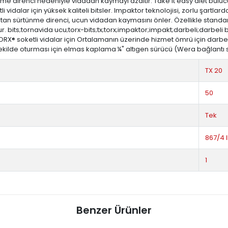
direnci nedeniyle vidadan kaymayı azaltır. Take it easy alet buluculu:
idalar için yüksek kaliteli bitsler. Impaktor teknolojisi, zorlu şartla
n sürtünme direnci, ucun vidadan kaymasını önler. Özellikle standart 
ur. bits;tornavida ucu;torx-bits;tx;torx;impaktor;impakt;darbeli;darb
TORX® soketli vidalar için Ortalamanın üzerinde hizmet ömrü için darbe
şekilde oturması için elmas kaplama ¼" altıgen sürücü (Wera bağlantı s
TX 20
50
Tek
867/4 
1
Benzer Ürünler