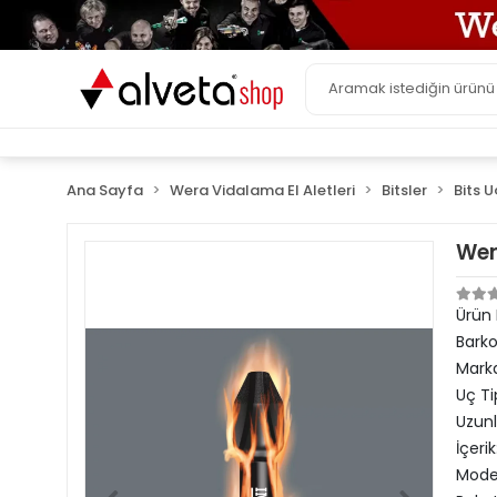
Ana Sayfa
Wera Vidalama El Aletleri
Bitsler
Bits U
Wer
Ürün
Bark
Mark
Uç Ti
Uzun
İçerik
Model