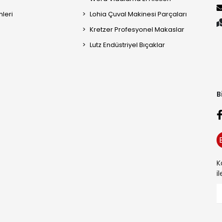
mleri
Lohia Çuval Makinesi Parçaları
Kretzer Profesyonel Makaslar
Lutz Endüstriyel Bıçaklar
B
K
i