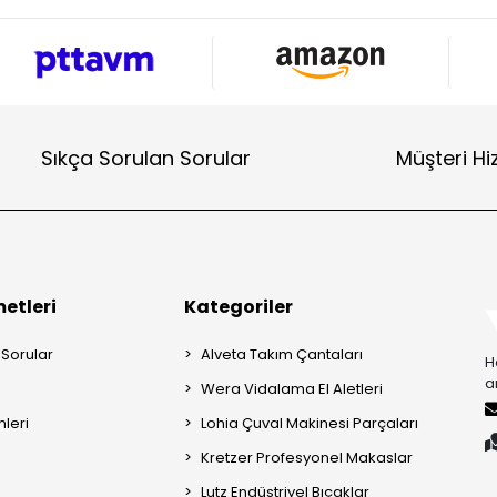
Sıkça Sorulan Sorular
Müşteri Hi
etleri
Kategoriler
 Sorular
Alveta Takım Çantaları
H
a
Wera Vidalama El Aletleri
mleri
Lohia Çuval Makinesi Parçaları
Kretzer Profesyonel Makaslar
Lutz Endüstriyel Bıçaklar