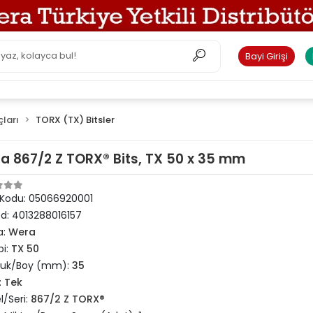
Bayi Girişi
çları
TORX (TX) Bitsler
a 867/2 Z TORX® Bits, TX 50 x 35 mm
 Kodu:
05066920001
od:
4013288016157
a:
Wera
pi:
TX 50
luk/Boy (mm):
35
:
Tek
/Seri:
867/2 Z TORX®