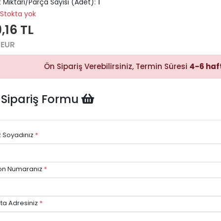
 Miktarı/Parça Sayısı (Adet):
1
Stokta yok
,16 TL
Hızlı Satın
Alma
 EUR
Sepete
ekleyerek
Ön Sipariş Verebilirsiniz, Termin Süresi
4-6 haf
ödeme
adımına
kolayca
geçebilirsiniz.
 Sipariş Formu
z Soyadınız
*
Hızlı 
Stok d
göre hız
on Numaranız
*
avantaj
ta Adresiniz
*