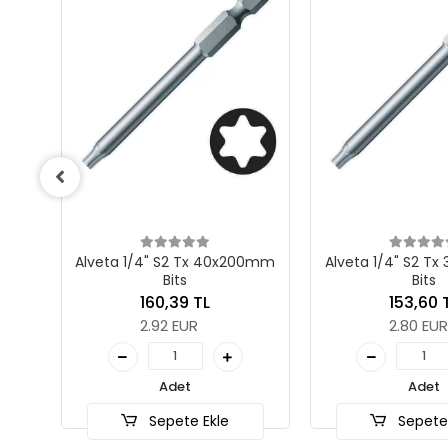
/4" S2 Tx 40x200mm
Alveta 1/4" S2 Tx 30x200mm
Al
Bits
Bits
160,39 TL
153,60 TL
2.92 EUR
2.80 EUR
Adet
Adet
Sepete Ekle
Sepete Ekle