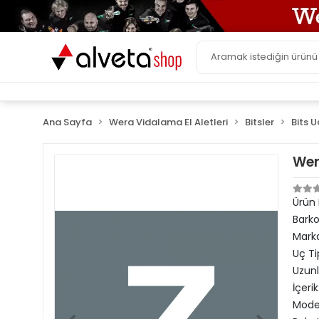
Ana Sayfa
Wera Vidalama El Aletleri
Bitsler
Bits U
Wer
Ürün
Bark
Mark
Uç Ti
Uzun
İçerik
Model