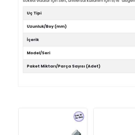
soketli vidalar için Sert, üniversal kullanım için 5/16" altıg
Uç Tipi
Uzunluk/Boy (mm)
İçerik
Model/Seri
Paket Miktarı/Parça Sayısı (Adet)