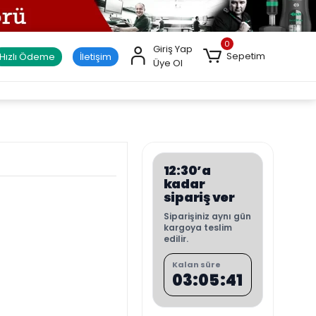
0
Giriş Yap
Sepetim
Hızlı Ödeme
İletişim
Üye Ol
12:30’a
kadar
sipariş ver
Siparişiniz aynı gün
kargoya teslim
edilir.
Kalan süre
03:05:40