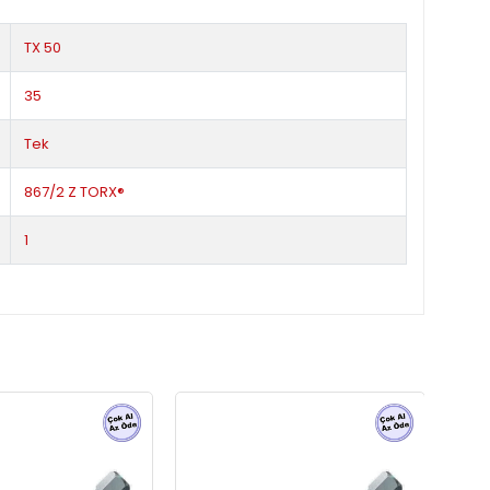
TX 50
35
Tek
867/2 Z TORX®
1