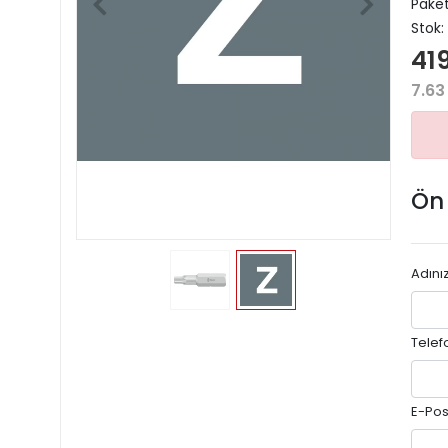
Paket
Stok:
419
7.63
Ön
Adını
Telef
E-Pos