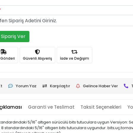
*
Sipariş Ver
ı Gönderi
Güvenli Alışveriş
İade ve Değişim
Et
Yorum Yaz
Karşılaştır
Gelince Haber Ver
çıklaması
Garanti ve Teslimat
Taksit Seçenekleri
Yo
andardındaki 5/16" altıgen sürücülü bits tutuculara uygun Versiyon: Sert
3-D 8 standardındaki 5/16" altıgen bits tutuculara uygundur. bits;uç;tornav