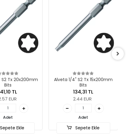
Wera 867/9 C TORX® Bi
Yarımay/Halfmoon, TX
44 mm
1.260,25 TL
22.93 EUR
Alveta 1/4" S2 Tx 15x200mm
Bits
Adet
134,31 TL
Sepete Ekle
2.44 EUR
Adet
Sepete Ekle