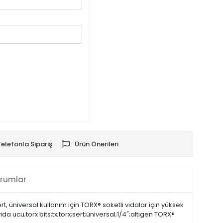
Telefonla Sipariş
Ürün Önerileri
rumlar
, üniversal kullanım için TORX® soketli vidalar için yüksek
ida ucu;torx bits;tx;torx;sert;üniversal;1/4";altıgen TORX®