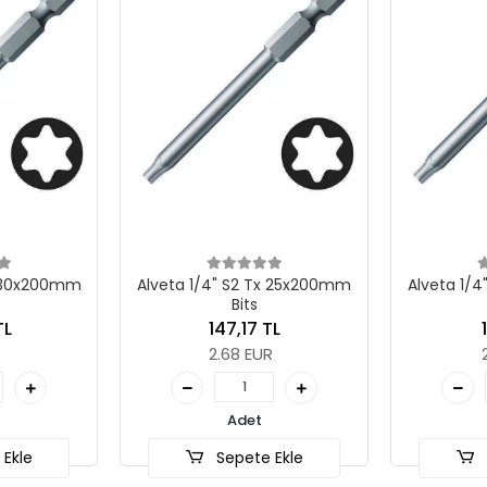
veta 1/4" S2 Tx 25x200mm
Alveta 1/4" S2 Tx 20x200mm
Bits
Bits
147,17 TL
141,10 TL
2.68 EUR
2.57 EUR
Adet
Adet
Sepete Ekle
Sepete Ekle