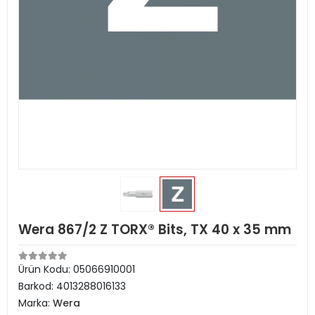
Wera 867/2 Z TORX® Bits, TX 40 x 35 mm
Ürün Kodu:
05066910001
Barkod:
4013288016133
Marka:
Wera