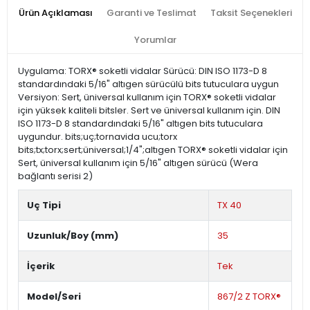
Ürün Açıklaması
Garanti ve Teslimat
Taksit Seçenekleri
Yorumlar
Uygulama: TORX® soketli vidalar Sürücü: DIN ISO 1173-D 8
standardındaki 5/16" altıgen sürücülü bits tutuculara uygun
Versiyon: Sert, üniversal kullanım için TORX® soketli vidalar
için yüksek kaliteli bitsler. Sert ve üniversal kullanım için. DIN
ISO 1173-D 8 standardındaki 5/16" altıgen bits tutuculara
uygundur. bits;uç;tornavida ucu;torx
bits;tx;torx;sert;üniversal;1/4";altıgen TORX® soketli vidalar için
Sert, üniversal kullanım için 5/16" altıgen sürücü (Wera
bağlantı serisi 2)
Uç Tipi
TX 40
Uzunluk/Boy (mm)
35
İçerik
Tek
Model/Seri
867/2 Z TORX®