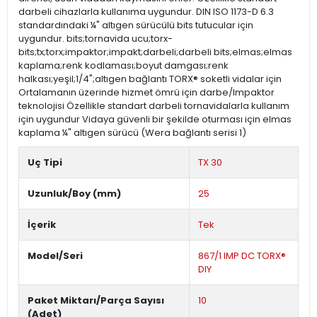
darbeli cihazlarla kullanıma uygundur. DIN ISO 1173-D 6.3
standardındaki ¼" altıgen sürücülü bits tutucular için
uygundur. bits;tornavida ucu;torx-
bits;tx;torx;impaktor;impakt;darbeli;darbeli bits;elmas;elmas
kaplama;renk kodlaması;boyut damgası;renk
halkası;yeşil;1/4";altıgen bağlantı TORX® soketli vidalar için
Ortalamanın üzerinde hizmet ömrü için darbe/Impaktor
teknolojisi Özellikle standart darbeli tornavidalarla kullanım
için uygundur Vidaya güvenli bir şekilde oturması için elmas
kaplama ¼" altıgen sürücü (Wera bağlantı serisi 1)
Uç Tipi
TX 30
Uzunluk/Boy (mm)
25
İçerik
Tek
Model/Seri
867/1 IMP DC TORX®
DIY
Paket Miktarı/Parça Sayısı
10
(Adet)