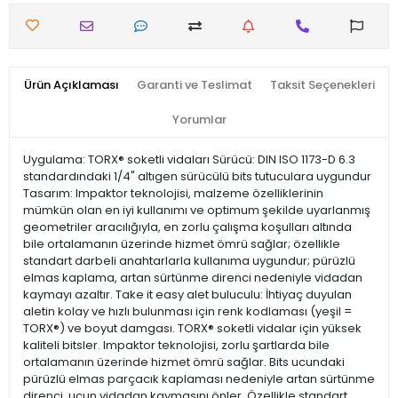
Ürün Açıklaması
Garanti ve Teslimat
Taksit Seçenekleri
Yorumlar
Uygulama: TORX® soketli vidaları Sürücü: DIN ISO 1173-D 6.3
standardındaki 1/4" altıgen sürücülü bits tutuculara uygundur
Tasarım: Impaktor teknolojisi, malzeme özelliklerinin
mümkün olan en iyi kullanımı ve optimum şekilde uyarlanmış
geometriler aracılığıyla, en zorlu çalışma koşulları altında
bile ortalamanın üzerinde hizmet ömrü sağlar; özellikle
standart darbeli anahtarlarla kullanıma uygundur; pürüzlü
elmas kaplama, artan sürtünme direnci nedeniyle vidadan
kaymayı azaltır. Take it easy alet buluculu: İhtiyaç duyulan
aletin kolay ve hızlı bulunması için renk kodlaması (yeşil =
TORX®) ve boyut damgası. TORX® soketli vidalar için yüksek
kaliteli bitsler. Impaktor teknolojisi, zorlu şartlarda bile
ortalamanın üzerinde hizmet ömrü sağlar. Bits ucundaki
pürüzlü elmas parçacık kaplaması nedeniyle artan sürtünme
direnci, ucun vidadan kaymasını önler. Özellikle standart