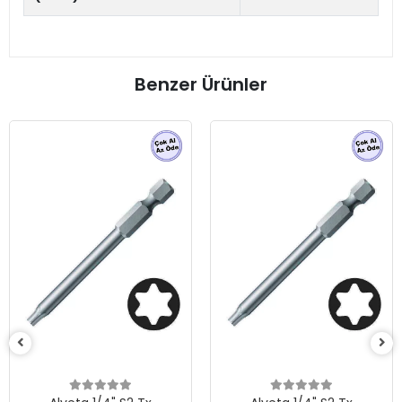
Benzer Ürünler
Alveta
25x2
14
2.