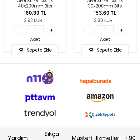
 1/4" S2 Tx
Alveta 1/4" S2 Tx
0mm Bits
30x200mm Bits
0,39 TL
153,60 TL
2 EUR
2.80 EUR
Se
Adet
Adet
pete Ekle
Sepete Ekle
Sıkça
Yardım
Müşteri Hizmetleri
+90