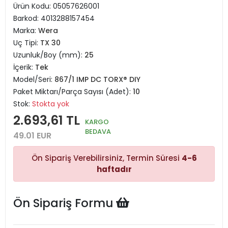
Ürün Kodu:
05057626001
Barkod:
4013288157454
Marka:
Wera
Uç Tipi:
TX 30
Uzunluk/Boy (mm):
25
İçerik:
Tek
Model/Seri:
867/1 IMP DC TORX® DIY
Paket Miktarı/Parça Sayısı (Adet):
10
Stok:
Stokta yok
2.693,61 TL
KARGO
BEDAVA
49.01 EUR
Ön Sipariş Verebilirsiniz, Termin Süresi
4-6
haftadır
Ön Sipariş Formu