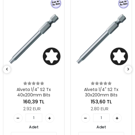
A
lveta 1/4" S2 Tx
Alveta 1/4" S2 Tx
0x200mm Bits
30x200mm Bits
160,39 TL
153,60 TL
2.92 EUR
2.80 EUR
Adet
Adet