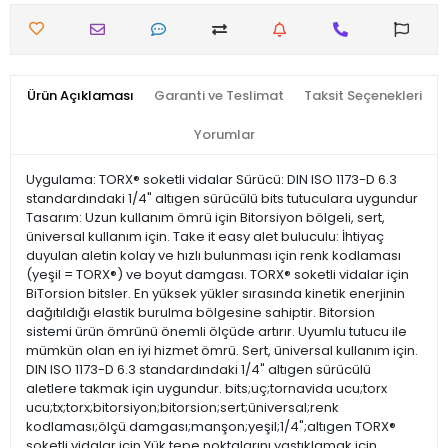
Ürün Açıklaması
Garanti ve Teslimat
Taksit Seçenekleri
Yorumlar
Uygulama: TORX® soketli vidalar Sürücü: DIN ISO 1173-D 6.3
standardındaki 1/4" altıgen sürücülü bits tutuculara uygundur
Tasarım: Uzun kullanım ömrü için Bitorsiyon bölgeli, sert,
üniversal kullanım için. Take it easy alet buluculu: İhtiyaç
duyulan aletin kolay ve hızlı bulunması için renk kodlaması
(yeşil = TORX®) ve boyut damgası. TORX® soketli vidalar için
BiTorsion bitsler. En yüksek yükler sırasında kinetik enerjinin
dağıtıldığı elastik burulma bölgesine sahiptir. Bitorsion
sistemi ürün ömrünü önemli ölçüde artırır. Uyumlu tutucu ile
mümkün olan en iyi hizmet ömrü. Sert, üniversal kullanım için.
DIN ISO 1173-D 6.3 standardındaki 1/4" altıgen sürücülü
aletlere takmak için uygundur. bits;uç;tornavida ucu;torx
ucu;tx;torx;bitorsiyon;bitorsion;sert;üniversal;renk
kodlaması;ölçü damgası;manşon;yeşil;1/4";altıgen TORX®
soketli vidalar için Yük tepe noktalarını yastıklamak için