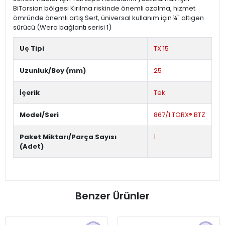
BiTorsion bölgesi Kırılma riskinde önemli azalma, hizmet
ömründe önemli artış Sert, üniversal kullanım için ¼" altıgen
sürücü (Wera bağlantı serisi 1)
Uç Tipi
TX 15
Uzunluk/Boy (mm)
25
İçerik
Tek
Model/Seri
867/1 TORX® BTZ
Paket Miktarı/Parça Sayısı
1
(Adet)
Benzer Ürünler