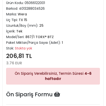
Ürün Kodu:
05066122001
Barkod:
4013288034526
Marka:
Wera
Uç Tipi:
TX 15
Uzunluk/Boy (mm):
25
İçerik:
Tek
Model/Seri:
867/1 TORX® BTZ
Paket Miktarı/Parça Sayısı (Adet):
1
Stok:
Stokta yok
206,81 TL
3.76 EUR
Ön Sipariş Verebilirsiniz, Termin Süresi
4-6
haftadır
Ön Sipariş Formu