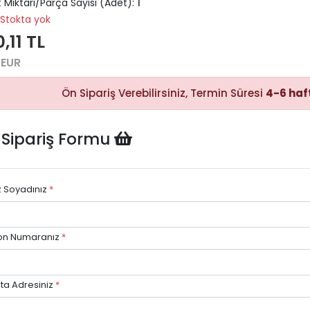
 Miktarı/Parça Sayısı (Adet):
1
Stokta yok
,11 TL
Hızlı Satın
Alma
 EUR
Sepete
ekleyerek
Ön Sipariş Verebilirsiniz, Termin Süresi
4-6 haf
ödeme
adımına
kolayca
geçebilirsiniz.
 Sipariş Formu
z Soyadınız
*
Hızlı Gö
Stok dur
göre hızlı
on Numaranız
*
avantajı.
ta Adresiniz
*