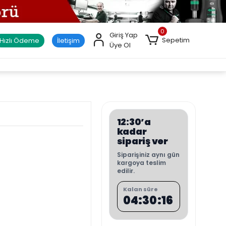
0
Giriş Yap
Sepetim
Hızlı Ödeme
İletişim
Üye Ol
12:30’a
kadar
sipariş ver
Siparişiniz aynı gün
kargoya teslim
edilir.
Kalan süre
04:30:15