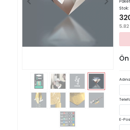
Paket
Stok:
320
5.82
Ön
Adını
Telef
E-Pos