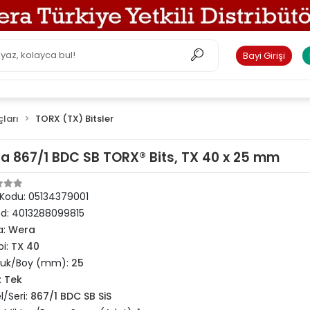
Bayi Girişi
çları
TORX (TX) Bitsler
a 867/1 BDC SB TORX® Bits, TX 40 x 25 mm
 Kodu:
05134379001
od:
4013288099815
a:
Wera
pi:
TX 40
luk/Boy (mm):
25
:
Tek
/Seri:
867/1 BDC SB SiS