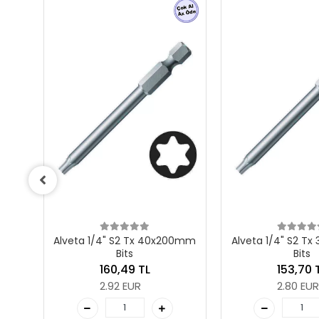
200mm
Alveta 1/4" S2 Tx 30x200mm
Alveta 1/4" S2
Bits
Bits
153,70 TL
147,27
2.80 EUR
2.68 E