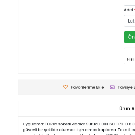
Adet
Ön 
Hızl
Favorilerime Ekle
Tavsiye 
Ürün A
Uygulama: TORX® soketli vidalar Sürücü: DIN ISO 1173-D 6.3
güvenli bir şekilde oturması için elmas kaplama. Take it e