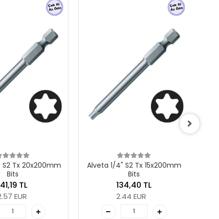
Wera 867/9 C TORX® Bits,
Yarımay/Halfmoon, TX 6 x
Ya
44 mm
1.261,06 TL
22.93 EUR
/4" S2 Tx 15x200mm
Bits
Adet
134,40 TL
Sepete Ekle
2.44 EUR