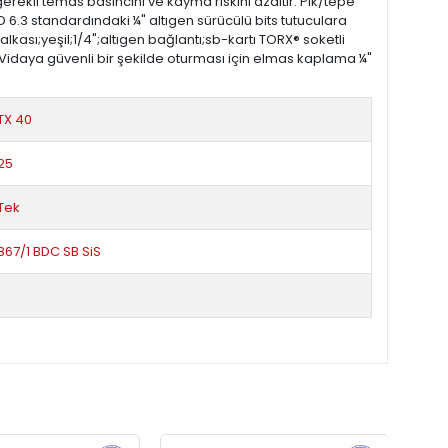
erekli temas basıncını ve kayma riskini azaltır. Pik/tepe
D 6.3 standardındaki ¼" altıgen sürücülü bits tutuculara
ası;yeşil;1/4";altıgen bağlantı;sb-kartı TORX® soketli
ş Vidaya güvenli bir şekilde oturması için elmas kaplama ¼"
TX 40
25
Tek
867/1 BDC SB SiS
1