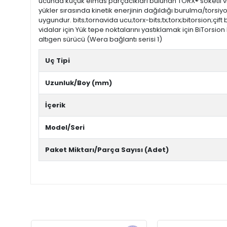
ucunda küçük elmas parçacıkları bulunan TORX® soketli vidal
yükler sırasında kinetik enerjinin dağıldığı burulma/torsiy
uygundur. bits;tornavida ucu;torx-bits;tx;torx;bitorsion;ç
vidalar için Yük tepe noktalarını yastıklamak için BiTorsi
altıgen sürücü (Wera bağlantı serisi 1)
Uç Tipi
Uzunluk/Boy (mm)
İçerik
Model/Seri
Paket Miktarı/Parça Sayısı (Adet)