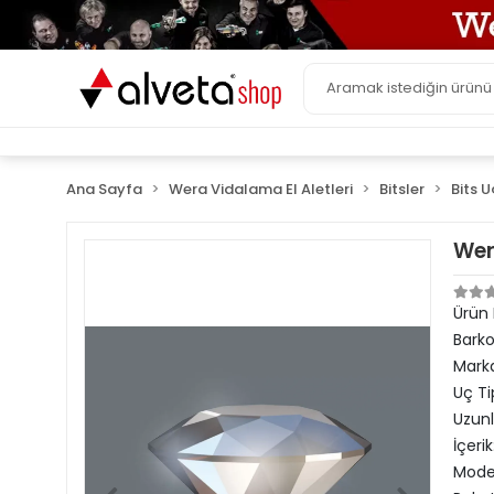
Ana Sayfa
Wera Vidalama El Aletleri
Bitsler
Bits U
Wer
Ürün
Bark
Mark
Uç Ti
Uzun
İçerik
Model