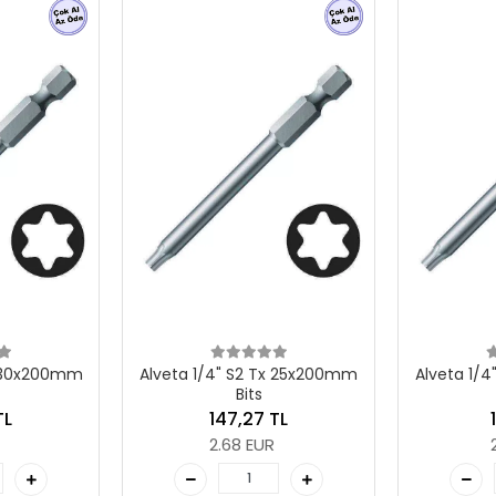
 Tx 25x200mm
Alveta 1/4" S2 Tx 20x200mm
Alveta 1
Bits
 TL
141,19 TL
UR
2.57 EUR