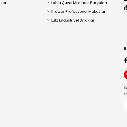
mleri
Lohia Çuval Makinesi Parçaları
Kretzer Profesyonel Makaslar
Lutz Endüstriyel Bıçaklar
B
K
i