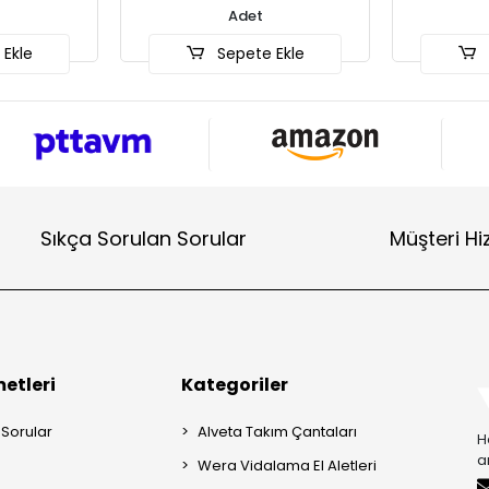
t
Adet
e Ekle
Sepete Ekle
Sıkça Sorulan Sorular
Müşteri Hi
etleri
Kategoriler
 Sorular
Alveta Takım Çantaları
H
a
Wera Vidalama El Aletleri