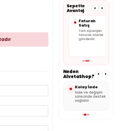
Sepette
‹
›
Avantaj
Taksit
Güvenli
Faturalı
Seçenekleri
Ödeme
Satış
Kartınıza
Alışverişiniz
Tüm siparişler
uygun
güvenli ödeme
faturalı olarak
tadır
taksitleri
altyapısıyla
gönderilir.
sepette
tamamlanır.
görebilirsiniz.
Neden
‹
›
AlvetaShop?
nderi
Kolay İade
Özenli
Satı
Paketleme
Des
umuna
İade ve değişim
 kargo
sürecinde destek
Ürünler güvenli
Sipar
sağlanır.
şekilde hazırlanır.
dest
alabil