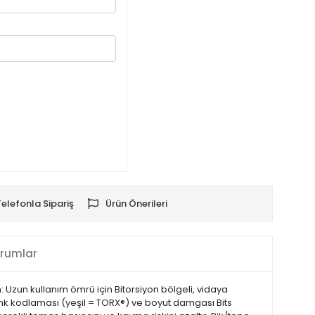
Telefonla Sipariş
Ürün Önerileri
rumlar
 Uzun kullanım ömrü için Bitorsiyon bölgeli, vidaya
 renk kodlaması (yeşil = TORX®) ve boyut damgası Bits