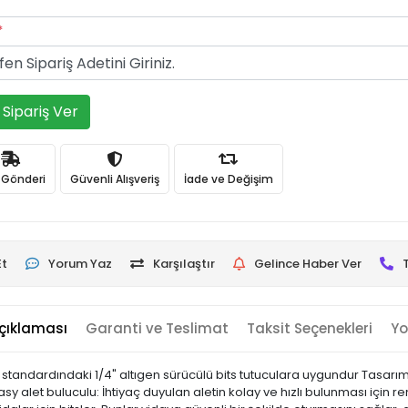
*
Sipariş Ver
ı Gönderi
Güvenli Alışveriş
İade ve Değişim
Et
Yorum Yaz
Karşılaştır
Gelince Haber Ver
çıklaması
Garanti ve Teslimat
Taksit Seçenekleri
Yo
 standardındaki 1/4" altıgen sürücülü bits tutuculara uygundur Tasarım:
asy alet buluculu: İhtiyaç duyulan aletin kolay ve hızlı bulunması için