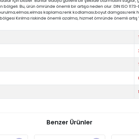
ar için bitsler. Bunlar vidaya güvenli bir şekilde oturmasını sağlar, g
on bölgeli. Bu, ürün ömründe önemli bir artışa neden olur. DIN ISO 1173-
ift burulma;elmas;elmas kaplama;renk kodlaması;boyut damgası;renk halk
on bölgesi Kırılma riskinde önemli azalma, hizmet ömründe önemli artı
Benzer Ürünler