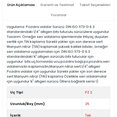
Ürün Açıklaması
Garanti ve Teslimat
Taksit Seçenekleri
Yorumlar
Uygulama: Pozidriv vidalar Sürücü: DIN ISO 1173-D 6.3
standardındaki 1/4" altıgen bits tutuculu sürücülere uygundur
Tasarım: Örneğin seri vidalama işlemlerinde ihtiyaç duyulan
sertlik için TiN kaplama Sürekli yükler için son derece sert
titanyum nitrür (TiN) kaplamalı yüksek kaliteli bitsler, örneğin
seri vidalama uygulamaları için. DIN ISO 1173-D 6.3
standardındaki ¼" altıgen sürücülü bits tutucular için
uygundur. bits;uç;tornavida ucu;pozidriv başlı;pz;pozidriv;seri
vidalama;tin kaplama;tin;titanyum nitrür;sert;1/4";altıgen
Pozidriv vidalar için uygundur Sürekli yükler için son derece
sert titanyum nitrür (TiN) kaplama Özellikle seri vidalamalar
için uygundur ¼" altıgen sürücü (Wera bağlantı serisi 1)
Uç Tipi
PZ 2
Uzunluk/Boy (mm)
25
İçerik
Tek