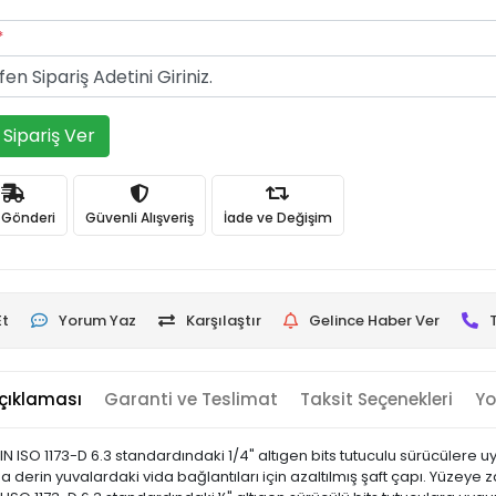
*
Sipariş Ver
ı Gönderi
Güvenli Alışveriş
İade ve Değişim
Et
Yorum Yaz
Karşılaştır
Gelince Haber Ver
çıklaması
Garanti ve Teslimat
Taksit Seçenekleri
Yo
ISO 1173-D 6.3 standardındaki 1/4" altıgen bits tutuculu sürücülere uyg
 Daha derin yuvalardaki vida bağlantıları için azaltılmış şaft çapı. Yüzey