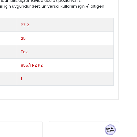
dur. bits;uç;tornavida ucu;pz;pozidriv;hızlı
rı için uygundur Sert, üniversal kullanım için ¼" altıgen
PZ 2
25
Tek
855/1 RZ PZ
1