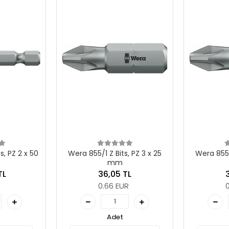
, PZ 3 x 25
Wera 855/1 Z Bits, PZ 2 x 25
Wera 855/1
mm
TL
36,05 TL
R
0.66 EUR
Adet