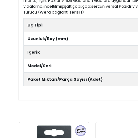
montajı için. Pozidriv hızlı vidalanan vidalara uygundur. DI
vidalama;inceltilmiş;şaft çapı;çap;sert;üniversal Pozidriv vi
sürücü (Wera bağlantı serisi 1)
Uç Tipi
Uzunluk/Boy (mm)
İçerik
Model/Seri
Paket Miktarı/Parça Sayısı (Adet)