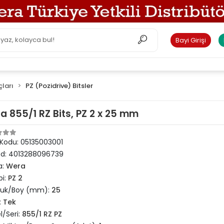
Bayi Girişi
çları
PZ (Pozidrive) Bitsler
a 855/1 RZ Bits, PZ 2 x 25 mm
 Kodu:
05135003001
od:
4013288096739
a:
Wera
pi:
PZ 2
luk/Boy (mm):
25
:
Tek
/Seri:
855/1 RZ PZ