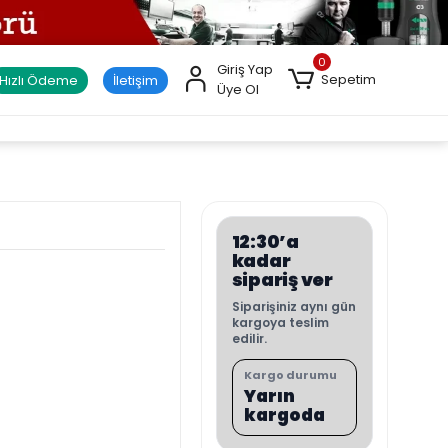
0
Giriş Yap
Sepetim
Hızlı Ödeme
İletişim
Üye Ol
12:30’a
kadar
sipariş ver
Siparişiniz aynı gün
kargoya teslim
edilir.
Kargo durumu
Yarın
kargoda