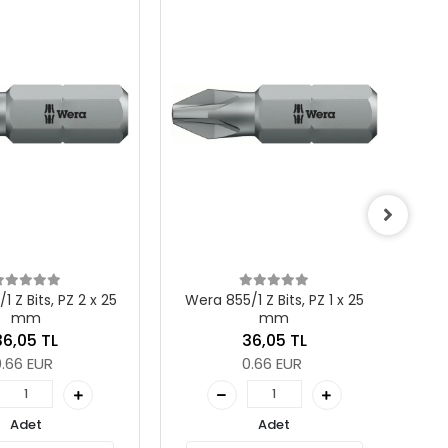
Wera 855/1 Z Bits, PZ 0 x 25
mm
P
61,46 TL
1.12 EUR
 Z Bits, PZ 1 x 25
mm
Adet
36,05 TL
Sepete Ekle
0.66 EUR
Adet