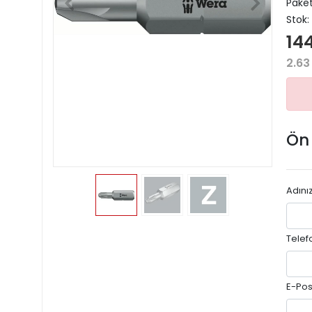
Paket
Stok:
14
2.63
Ön
Adını
Telef
E-Pos