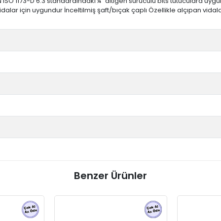
N ISO 1173-D 6.3 standardındaki ¼" altıgen sürücülü bits tutuculara uygun
dalar için uygundur İnceltilmiş şaft/bıçak çaplı Özellikle alçıpan vidala
Benzer Ürünler