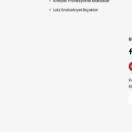
Kretzer Profesyonel Makaslar
Lutz Endüstriyel Bıçaklar
B
K
i