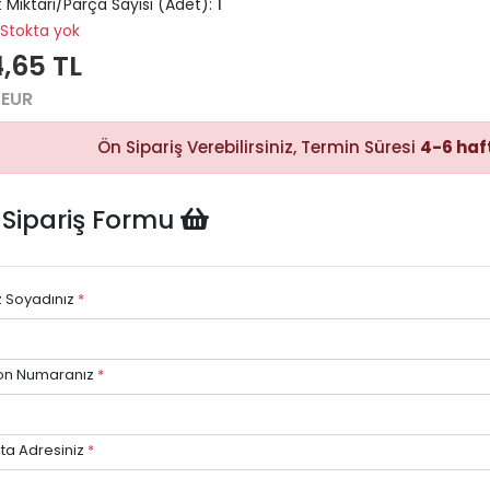
 Miktarı/Parça Sayısı (Adet):
1
Stokta yok
4,65 TL
 EUR
Hızlı Satın
Alma
Sepete
Ön Sipariş Verebilirsiniz, Termin Süresi
4-6 haf
ekleyerek
ödeme
adımına
kolayca
geçebilirsiniz.
 Sipariş Formu
z Soyadınız
*
Hızlı Gö
Stok dur
on Numaranız
*
göre hızlı
avantajı.
ta Adresiniz
*