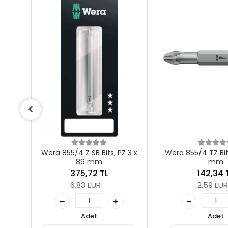
 3 x
Wera 855/4 TZ Bits, PZ 2 x 50
Wera 855/1 Z Bits
mm
mm
142,34 TL
36,05 
2.59 EUR
0.66 EU
Adet
Adet