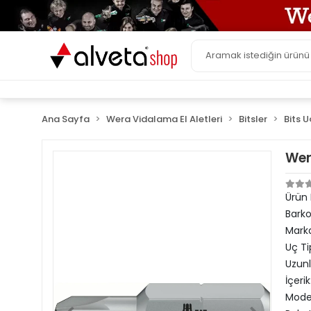
Ana Sayfa
Wera Vidalama El Aletleri
Bitsler
Bits U
Wer
Ürün
Bark
Mark
Uç Ti
Uzun
İçerik
Model