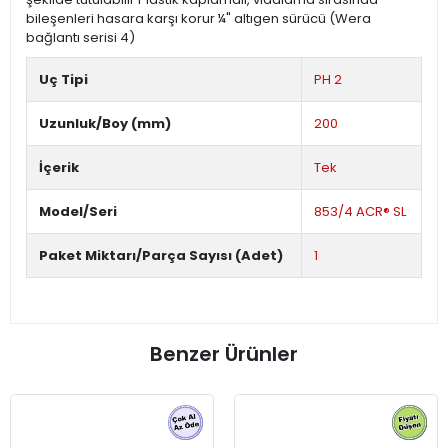
bileşenleri hasara karşı korur ¼" altıgen sürücü (Wera
bağlantı serisi 4)
Uç Tipi
PH 2
Uzunluk/Boy (mm)
200
İçerik
Tek
Model/Seri
853/4 ACR® SL
Paket Miktarı/Parça Sayısı (Adet)
1
Benzer Ürünler