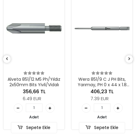
Wer
 851/12 M5 Ph/Yıldız
Wera 851/9 C J PH Bits,
m Bits Yivli/Vidalı
Yarımay, PH 0 x 44 x 1.8
mm
356,66 TL
406,23 TL
6.49 EUR
7.39 EUR
Adet
Adet
Sepete Ekle
Sepete Ekle