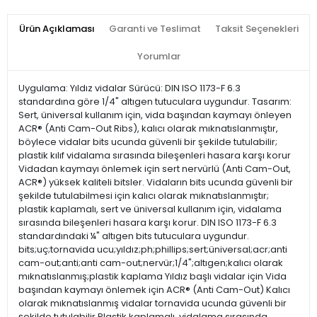
Ürün Açıklaması
Garanti ve Teslimat
Taksit Seçenekleri
Yorumlar
Uygulama: Yıldız vidalar Sürücü: DIN ISO 1173-F 6.3
standardına göre 1/4" altıgen tutuculara uygundur. Tasarım:
Sert, üniversal kullanım için, vida başından kaymayı önleyen
ACR® (Anti Cam-Out Ribs), kalıcı olarak mıknatıslanmıştır,
böylece vidalar bits ucunda güvenli bir şekilde tutulabilir;
plastik kılıf vidalama sırasında bileşenleri hasara karşı korur
Vidadan kaymayı önlemek için sert nervürlü (Anti Cam-Out,
ACR®) yüksek kaliteli bitsler. Vidaların bits ucunda güvenli bir
şekilde tutulabilmesi için kalıcı olarak mıknatıslanmıştır;
plastik kaplamalı, sert ve üniversal kullanım için, vidalama
sırasında bileşenleri hasara karşı korur. DIN ISO 1173-F 6.3
standardındaki ¼" altıgen bits tutuculara uygundur.
bits;uç;tornavida ucu;yıldız;ph;phillips;sert;üniversal;acr;anti
cam-out;anti;anti cam-out;nervür;1/4";altıgen;kalıcı olarak
mıknatıslanmış;plastik kaplama Yıldız başlı vidalar için Vida
başından kaymayı önlemek için ACR® (Anti Cam-Out) Kalıcı
olarak mıknatıslanmış vidalar tornavida ucunda güvenli bir
şekilde tutulabilir Plastik kaplamalı, vidalama sırasında