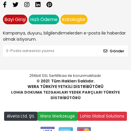
Bayi Girişi
Hızlı Ödeme
Kataloglar
Kampanya, duyuru, bilgilendirmelerden e-posta ile haberdar
olmak istiyorum.
Gönder
256bit SSL Sertifikası ile korunmaktadır.
© 2021
Tüm Hakları Saklıdır.
WERA TÜRKİYE YETKİLİ DİSTRİBÜTÖRÜ
LOHIA DOKUMA TEZGAHLARI YEDEK PARÇLARI TÜRKİYE
DİSTRİBÜTÖRÜ
Alveta Ltd. Şti.
Wera Werkzeuge
Lohia Global Solutions