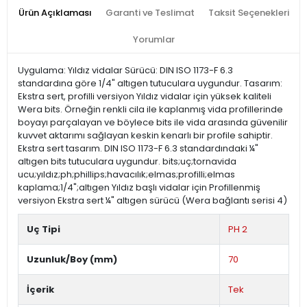
Ürün Açıklaması
Garanti ve Teslimat
Taksit Seçenekleri
Yorumlar
Uygulama: Yıldız vidalar Sürücü: DIN ISO 1173-F 6.3
standardına göre 1/4" altıgen tutuculara uygundur. Tasarım:
Ekstra sert, profilli versiyon Yıldız vidalar için yüksek kaliteli
Wera bits. Örneğin renkli cila ile kaplanmış vida profillerinde
boyayı parçalayan ve böylece bits ile vida arasında güvenilir
kuvvet aktarımı sağlayan keskin kenarlı bir profile sahiptir.
Ekstra sert tasarım. DIN ISO 1173-F 6.3 standardındaki ¼"
altıgen bits tutuculara uygundur. bits;uç;tornavida
ucu;yıldız;ph;phillips;havacılık;elmas;profilli;elmas
kaplama;1/4";altıgen Yıldız başlı vidalar için Profillenmiş
versiyon Ekstra sert ¼" altıgen sürücü (Wera bağlantı serisi 4)
Uç Tipi
PH 2
Uzunluk/Boy (mm)
70
İçerik
Tek