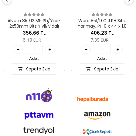
Alveta 851/12 M5 Ph/Yıldız
Wera 851/9 C J PH Bits,
2x50mm Bits Yivli/Vidalı
Yarımay, PH 0 x 44 x 1.8
mm
356,66 TL
406,23 TL
6.49 EUR
7.39 EUR
Adet
Adet
Sepete Ekle
Sepete Ekle