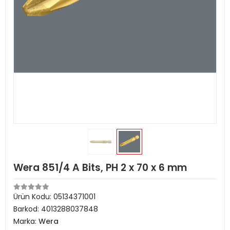
Wera 851/4 A Bits, PH 2 x 70 x 6 mm
Ürün Kodu:
05134371001
Barkod:
4013288037848
Marka:
Wera