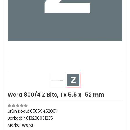
Wera 800/4 Z Bits, 1 x 5.5 x 152 mm
Ürün Kodu:
05059452001
Barkod:
4013288031235
Marka:
Wera