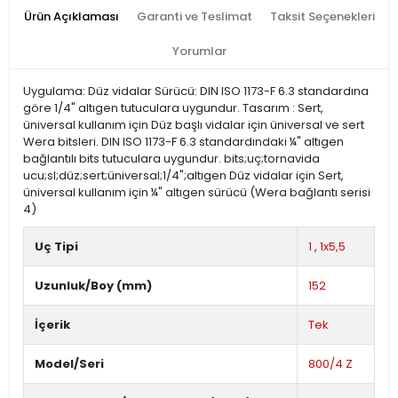
Ürün Açıklaması
Garanti ve Teslimat
Taksit Seçenekleri
Yorumlar
Uygulama: Düz vidalar Sürücü: DIN ISO 1173-F 6.3 standardına
göre 1/4" altıgen tutuculara uygundur. Tasarım : Sert,
üniversal kullanım için Düz başlı vidalar için üniversal ve sert
Wera bitsleri. DIN ISO 1173-F 6.3 standardındaki ¼" altıgen
bağlantılı bits tutuculara uygundur. bits;uç;tornavida
ucu;sl;düz;sert;üniversal;1/4";altıgen Düz vidalar için Sert,
üniversal kullanım için ¼" altıgen sürücü (Wera bağlantı serisi
4)
Uç Tipi
1
,
1x5,5
Uzunluk/Boy (mm)
152
İçerik
Tek
Model/Seri
800/4 Z