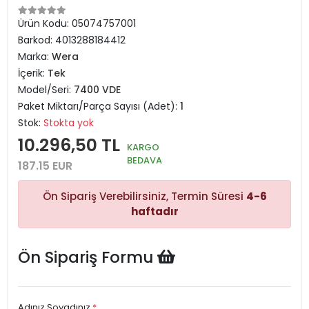
Ürün Kodu:
05074757001
Barkod:
4013288184412
Marka:
Wera
İçerik:
Tek
Model/Seri:
7400 VDE
Paket Miktarı/Parça Sayısı (Adet):
1
Stok:
Stokta yok
10.296,50 TL
KARGO
BEDAVA
187.15 EUR
Ön Sipariş Verebilirsiniz, Termin Süresi
4-6
haftadır
Ön Sipariş Formu
Adınız Soyadınız
*