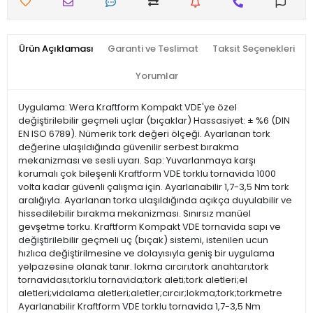
Ürün Açıklaması
Garanti ve Teslimat
Taksit Seçenekleri
Yorumlar
Uygulama: Wera Kraftform Kompakt VDE'ye özel
değiştirilebilir geçmeli uçlar (bıçaklar) Hassasiyet: ± %6 (DIN
EN ISO 6789). Nümerik tork değeri ölçeği. Ayarlanan tork
değerine ulaşıldığında güvenilir serbest bırakma
mekanizması ve sesli uyarı. Sap: Yuvarlanmaya karşı
korumalı çok bileşenli Kraftform VDE torklu tornavida 1000
volta kadar güvenli çalışma için. Ayarlanabilir 1,7-3,5 Nm tork
aralığıyla. Ayarlanan torka ulaşıldığında açıkça duyulabilir ve
hissedilebilir bırakma mekanizması. Sınırsız manüel
gevşetme torku. Kraftform Kompakt VDE tornavida sapı ve
değiştirilebilir geçmeli uç (bıçak) sistemi, istenilen ucun
hızlıca değiştirilmesine ve dolayısıyla geniş bir uygulama
yelpazesine olanak tanır. lokma cırcırı;tork anahtarı;tork
tornavidası;torklu tornavida;tork aleti;tork aletleri;el
aletleri;vidalama aletleri;aletler;cırcır;lokma;tork;torkmetre
Ayarlanabilir Kraftform VDE torklu tornavida 1,7-3,5 Nm