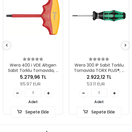
Wera 838 RA R M Bits
Tutuculu Cırcırlı
Tornavida, 1/4", 1/4" x 12
2.039,43 TL
mm
37.07 EUR
n
Wera 300 IP Sabit Torklu
 5
Tornavida TORX PLUS®, 7
Adet
IP x 0.9 Nm
2.922,12 TL
53.11 EUR
Stokta Yok (Ön
Sipariş Ver)
Adet
Sepete Ekle