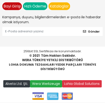
Bayi Girişi
Hızlı Ödeme
Kataloglar
Kampanya, duyuru, bilgilendirmelerden e-posta ile haberdar
olmak istiyorum.
Gönder
256bit SSL Sertifikası ile korunmaktadır.
© 2021
Tüm Hakları Saklıdır.
WERA TÜRKİYE YETKİLİ DİSTRİBÜTÖRÜ
LOHIA DOKUMA TEZGAHLARI YEDEK PARÇLARI TÜRKİYE
DİSTRİBÜTÖRÜ
Alveta Ltd. Şti.
Wera Werkzeuge
Lohia Global Solutions