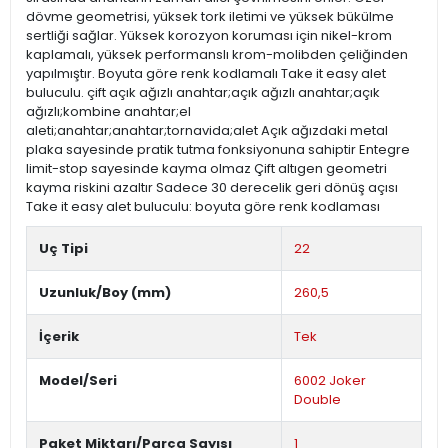
dövme geometrisi, yüksek tork iletimi ve yüksek bükülme
sertliği sağlar. Yüksek korozyon koruması için nikel-krom
kaplamalı, yüksek performanslı krom-molibden çeliğinden
yapılmıştır. Boyuta göre renk kodlamalı Take it easy alet
buluculu. çift açık ağızlı anahtar;açık ağızlı anahtar;açık
ağızlı;kombine anahtar;el
aleti;anahtar;anahtar;tornavida;alet Açık ağızdaki metal
plaka sayesinde pratik tutma fonksiyonuna sahiptir Entegre
limit-stop sayesinde kayma olmaz Çift altıgen geometri
kayma riskini azaltır Sadece 30 derecelik geri dönüş açısı
Take it easy alet buluculu: boyuta göre renk kodlaması
Uç Tipi
22
Uzunluk/Boy (mm)
260,5
İçerik
Tek
Model/Seri
6002 Joker
Double
Paket Miktarı/Parça Sayısı
1