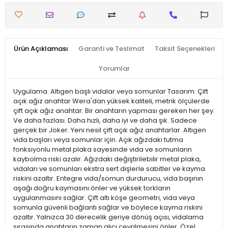
Ürün Açıklaması
Garanti ve Teslimat
Taksit Seçenekleri
Yorumlar
Uygulama: Altıgen başlı vidalar veya somunlar Tasarım: Çift
açık ağız anahtar Wera'dan yüksek kaliteli, metrik ölçülerde
çift açık ağız anahtar: Bir anahtarın yapması gereken her şey.
Ve daha fazlası. Daha hızlı, daha iyi ve daha şık. Sadece
gerçek bir Joker. Yeni nesil çift açık ağız anahtarlar. Altıgen
vida başları veya somunlar için. Açık ağızdaki tutma
fonksiyonlu metal plaka sayesinde vida ve somunların
kaybolma riski azalır. Ağızdaki değiştirilebilir metal plaka,
vidaları ve somunları ekstra sert dişlerle sabitler ve kayma
riskini azaltır. Entegre vida/somun durdurucu, vida başının
aşağı doğru kaymasını önler ve yüksek torkların
uygulanmasını sağlar. Çift altı köşe geometri, vida veya
somunla güvenli bağlantı sağlar ve böylece kayma riskini
azaltır. Yalnızca 30 derecelik geriye dönüş açısı, vidalama
sırasında anahtarın zaman alıcı çevrilmesini önler. Özel