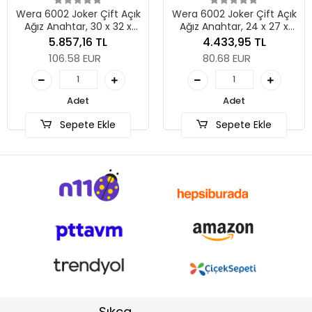
 Açık
Wera 6002 Joker Çift Açık
2 x
Ağız Anahtar, 24 x 27 x
Adet
280 mm
4.433,95 TL
80.68 EUR
Sepete Ekle
Adet
Sepete Ekle
Sıkça