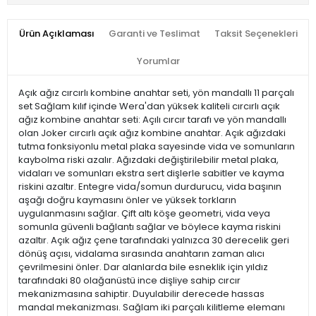
Ürün Açıklaması
Garanti ve Teslimat
Taksit Seçenekleri
Yorumlar
Açık ağız cırcırlı kombine anahtar seti, yön mandallı 11 parçalı
set Sağlam kılıf içinde Wera'dan yüksek kaliteli cırcırlı açık
ağız kombine anahtar seti: Açılı cırcır tarafı ve yön mandallı
olan Joker cırcırlı açık ağız kombine anahtar. Açık ağızdaki
tutma fonksiyonlu metal plaka sayesinde vida ve somunların
kaybolma riski azalır. Ağızdaki değiştirilebilir metal plaka,
vidaları ve somunları ekstra sert dişlerle sabitler ve kayma
riskini azaltır. Entegre vida/somun durdurucu, vida başının
aşağı doğru kaymasını önler ve yüksek torkların
uygulanmasını sağlar. Çift altı köşe geometri, vida veya
somunla güvenli bağlantı sağlar ve böylece kayma riskini
azaltır. Açık ağız çene tarafındaki yalnızca 30 derecelik geri
dönüş açısı, vidalama sırasında anahtarın zaman alıcı
çevrilmesini önler. Dar alanlarda bile esneklik için yıldız
tarafındaki 80 olağanüstü ince dişliye sahip cırcır
mekanizmasına sahiptir. Duyulabilir derecede hassas
mandal mekanizması. Sağlam iki parçalı kilitleme elemanı