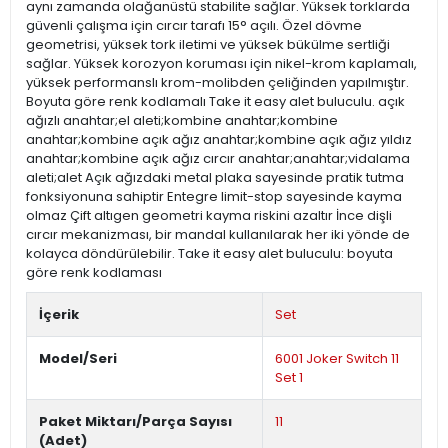
aynı zamanda olağanüstü stabilite sağlar. Yüksek torklarda
güvenli çalışma için cırcır tarafı 15° açılı. Özel dövme
geometrisi, yüksek tork iletimi ve yüksek bükülme sertliği
sağlar. Yüksek korozyon koruması için nikel-krom kaplamalı,
yüksek performanslı krom-molibden çeliğinden yapılmıştır.
Boyuta göre renk kodlamalı Take it easy alet buluculu. açık
ağızlı anahtar;el aleti;kombine anahtar;kombine
anahtar;kombine açık ağız anahtar;kombine açık ağız yıldız
anahtar;kombine açık ağız cırcır anahtar;anahtar;vidalama
aleti;alet Açık ağızdaki metal plaka sayesinde pratik tutma
fonksiyonuna sahiptir Entegre limit-stop sayesinde kayma
olmaz Çift altıgen geometri kayma riskini azaltır İnce dişli
cırcır mekanizması, bir mandal kullanılarak her iki yönde de
kolayca döndürülebilir. Take it easy alet buluculu: boyuta
göre renk kodlaması
İçerik
Set
Model/Seri
6001 Joker Switch 11
Set 1
Paket Miktarı/Parça Sayısı
11
(Adet)