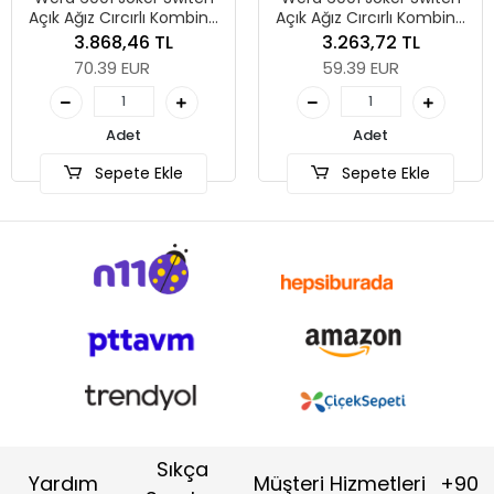
ğız Cırcırlı Kombine
Açık Ağız Cırcırlı Kombine
r, Yön Mandallı, 18 x
Anahtar, Yön Mandallı, 17 x
3.868,46 TL
3.263,72 TL
234 mm
225 mm
70.39 EUR
59.39 EUR
Adet
Adet
Sepete Ekle
Sepete Ekle
Sıkça
Yardım
Müşteri Hizmetleri
+90