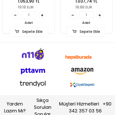
230 mm
230 mm
1.053,90 TL
1.037,74 TL
19.18 EUR
18.88 EUR
Adet
Adet
Sepete Ekle
Sepete Ekle
Sıkça
Yardım
Müşteri Hizmetleri
+90
Sorulan
Lazım Mı?
342 357 03 56
Sorular