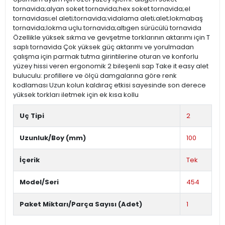
tornavida;alyan soket tornavida;hex soket tornavida;el
tornavidası;el aleti;tornavida;vidalama aleti;alet;lokmabaş
tornavida;lokma uçlu tornavida;altıgen sürücülü tornavida
Özellikle yüksek sıkma ve gevşetme torklarının aktarımı için T
saplı tornavida Çok yüksek güç aktarımı ve yorulmadan
çalışma için parmak tutma girintilerine oturan ve konforlu
yüzey hissi veren ergonomik 2 bileşenli sap Take it easy alet
buluculu: profillere ve ölçü damgalarına göre renk
kodlaması Uzun kolun kaldıraç etkisi sayesinde son derece
yüksek torkları iletmek için ek kısa kollu
Uç Tipi
2
Uzunluk/Boy (mm)
100
İçerik
Tek
Model/Seri
454
Paket Miktarı/Parça Sayısı (Adet)
1