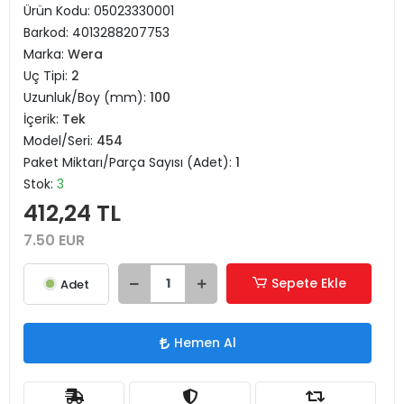
Ürün Kodu:
05023330001
Barkod:
4013288207753
Marka:
Wera
Uç Tipi:
2
Uzunluk/Boy (mm):
100
İçerik:
Tek
Model/Seri:
454
Paket Miktarı/Parça Sayısı (Adet):
1
Stok:
3
412,24 TL
7.50 EUR
Sepete Ekle
Adet
Hemen Al