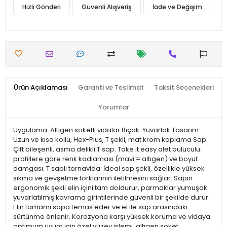
Hızlı Gönderi
Güvenli Alışveriş
İade ve Değişim
Ürün Açıklaması
Garanti ve Teslimat
Taksit Seçenekleri
Yorumlar
Uygulama: Altıgen soketli vidalar Bıçak: Yuvarlak Tasarım:
Uzun ve kısa kollu, Hex-Plus, T şekil, mat krom kaplama Sap:
Çift bileşenli, asma delikli T sap. Take it easy alet buluculu:
profillere göre renk kodlaması (mavi = altıgen) ve boyut
damgası. T saplı tornavida: İdeal sap şekli, özellikle yüksek
sıkma ve gevşetme torklarının iletilmesini sağlar. Sapın
ergonomik şekli elin içini tam doldurur, parmaklar yumuşak
yuvarlatılmış kavrama girintilerinde güvenli bir şekilde durur.
Elin tamamı sapa temas eder ve el ile sap arasındaki
sürtünme önlenir. Korozyona karşı yüksek koruma ve vidaya
optimum uyum için özel yüzey işlemi. altıgen soket