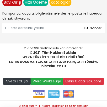
Bayi Girişi
Hızlı Ödeme
Kataloglar
Kampanya, duyuru, bilgilendirmelerden e-posta ile haberdar
olmak istiyorum.
Gönder
256bit SSL Sertifikası ile korunmaktadır.
© 2021
Tüm Hakları Saklıdır.
WERA TÜRKİYE YETKİLİ DİSTRİBÜTÖRÜ
LOHIA DOKUMA TEZGAHLARI YEDEK PARÇLARI TÜRKİYE
DİSTRİBÜTÖRÜ
Alveta Ltd. Şti.
Wera Werkzeuge
Lohia Global Solutions
Digital Küre ® | E-ticaret paketleri ile hazırlanmıştır.