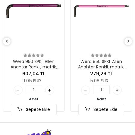
Wera 950 SPKL A
Anahtar Renkli, m
BlackLaser, 2.5 x 
288,52 TL
5.25 EUR
llen
Wera 950 SPKL Allen
etrik,
Anahtar Renkli, metrik,
Adet
195 mm
BlackLaser, 3 x 123 mm
279,29 TL
5.08 EUR
Sepete Ek
Adet
le
Sepete Ekle