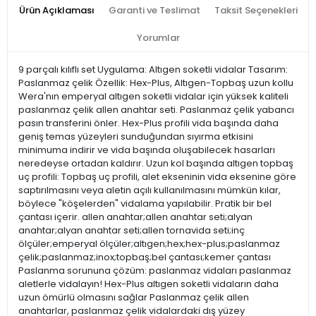
Ürün Açıklaması
Garanti ve Teslimat
Taksit Seçenekleri
Yorumlar
9 parçalı kılıflı set Uygulama: Altıgen soketli vidalar Tasarım:
Paslanmaz çelik Özellik: Hex-Plus, Altıgen-Topbaş uzun kollu
Wera'nın emperyal altıgen soketli vidalar için yüksek kaliteli
paslanmaz çelik allen anahtar seti. Paslanmaz çelik yabancı
pasın transferini önler. Hex-Plus profili vida başında daha
geniş temas yüzeyleri sunduğundan sıyırma etkisini
minimuma indirir ve vida başında oluşabilecek hasarları
neredeyse ortadan kaldırır. Uzun kol başında altıgen topbaş
uç profili: Topbaş uç profili, alet ekseninin vida eksenine göre
saptırılmasını veya aletin açılı kullanılmasını mümkün kılar,
böylece "köşelerden" vidalama yapılabilir. Pratik bir bel
çantası içerir. allen anahtar;allen anahtar seti;alyan
anahtar;alyan anahtar seti;allen tornavida seti;inç
ölçüler;emperyal ölçüler;altıgen;hex;hex-plus;paslanmaz
çelik;paslanmaz;inox;topbaş;bel çantası;kemer çantası
Paslanma sorununa çözüm: paslanmaz vidaları paslanmaz
aletlerle vidalayın! Hex-Plus altıgen soketli vidaların daha
uzun ömürlü olmasını sağlar Paslanmaz çelik allen
anahtarlar, paslanmaz çelik vidalardaki dış yüzey