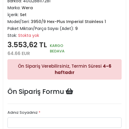
Barkod:
4013288117281
Marka:
Wera
İçerik:
Set
Model/Seri:
3950/9 Hex-Plus Imperial Stainless 1
Paket Miktarı/Parça Sayısı (Adet):
9
Stok:
Stokta yok
3.553,62 TL
KARGO
BEDAVA
64.66 EUR
Ön Sipariş Verebilirsiniz, Termin Süresi
4-6
haftadır
Ön Sipariş Formu
Adınız Soyadınız
*