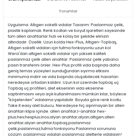
Yorumlar
Uygulama: Altıgen soketli vidalar Tasarım: Paslanmaz çelik,
plastik kaplamalı. Renk kodları ve boyut işaretleri sayesinde
tüm allen anahtarlar hızlı ve kolay bir şekilde elinizin
altındadır. Özellik: Uzun kolda Hex-Plus, Altıgen-Topbaş,
Altıgen soketli vidaları için tutma fonksiyonlu uzun kol
Wera'dan altıgen soketli vidalar için yüksek kaliteli
paslanmaz çelik allen anahtar. Paslanmaz çelik yabancı
pasın transferini önler. Hex-Plus profili vida başında daha
geniş temas yüzeyleri sunduğundan sıyırma etkisini
minimuma indirir ve vida başında oluşabilecek hasarları
neredeyse ortadan kaldırır. Uzun kol üzerinde topbaş uç:
Topbaş uç profilleri, alet ekseninin vida eksenine
saptırılmasını veya açılı kullanılmasını mümkün kılar, böylece
"köşelerden" vidalama yapılabilir. Boyuta göre renk kodlu
Take it easy alet bulucu. Neredeyse hiç aşınmayan bir allen
anahtarı klipsi içinde. allen anahtar;l-anahtar hex-
plus;hex;hexplus;inox;alyan anahtar;alyan;altıgen;allen
anahtar;alyan anahtar;topbaş;paslanmaz
çelik;paslanmaz;tutma fonksiyonu Paslanma sorununa
çözüm: paslanmaz vidaları paslanmaz aletlerle vidalayın!