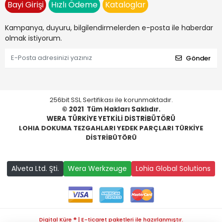
Bayi Girişi
Hızlı Ödeme
Kataloglar
Kampanya, duyuru, bilgilendirmelerden e-posta ile haberdar
olmak istiyorum.
Gönder
256bit SSL Sertifikası ile korunmaktadır.
© 2021
Tüm Hakları Saklıdır.
WERA TÜRKİYE YETKİLİ DİSTRİBÜTÖRÜ
LOHIA DOKUMA TEZGAHLARI YEDEK PARÇLARI TÜRKİYE
DİSTRİBÜTÖRÜ
Alveta Ltd. Şti.
Wera Werkzeuge
Lohia Global Solutions
Digital Küre ® | E-ticaret paketleri ile hazırlanmıştır.