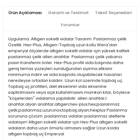
Ürün Açıklaması
Garanti ve Teslimat
Taksit Seçenekleri
Yorumlar
Uygulama: Altıgen soketli vidalar Tasarım: Paslanmaz çelik
Özellik: Hex-Plus, Altıgen-Topbaş uzun kollu Wera'dan
emperyal ölçülerde altıgen soketli vidalar için yüksek kaliteli
paslanmaz çelik allen anahtar. Paslanmaz çelik yabancı
pasın transferini önler. Hex-Plus profili vida başında daha
geniş temas yüzeyleri sunduğundan sıyırma etkisini
minimuma indirir ve vida başında oluşabilecek hasarları
neredeyse ortadan kaldırır. Uzun kol üzerinde topbaş uç:
Topbaş uç profilleri, alet ekseninin vida eksenine
saptırılmasını veya açılı kullanılmasını mümkün kılar, böylece
"köşelerden" vidalama yapılabilir. allen anahtar;l
anahtar;alyan anahtar;altıgen;hex-plus;hex;paslanmaz
çelik;paslanmaz;uzun;ınox;topbaş;alyan;hexplus Paslanma
sorununa çözüm: paslanmaz vidaları paslanmaz aletlerle
vidalayın! Altıgen soketli vidalar için Hex-Plus altıgen soketli
vidaların daha uzun ömürlü olmasını sağlar Uzun kolda
altıgen topbaş uç Emperyal