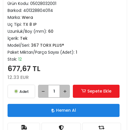
Ürün Kodu:
05028032001
Barkod:
4013288040114
Marka:
Wera
Uç Tipi:
TX 8 IP
Uzunluk/Boy (mm):
60
İçerik:
Tek
Model/Seri:
367 TORX PLUS®
Paket Miktarı/Parça Sayısı (Adet):
1
Stok:
12
677,67 TL
12.33 EUR
Sepete Ekle
Adet
Hemen Al