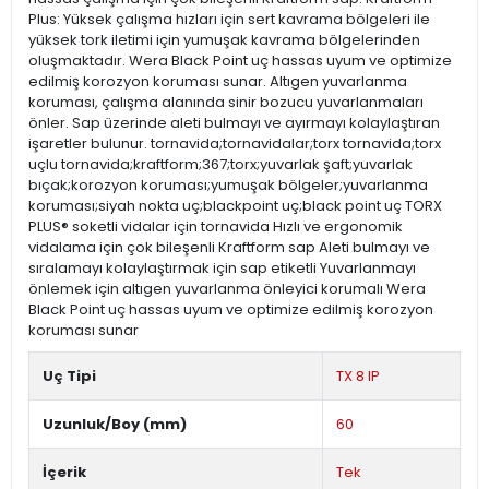
Plus: Yüksek çalışma hızları için sert kavrama bölgeleri ile
yüksek tork iletimi için yumuşak kavrama bölgelerinden
oluşmaktadır. Wera Black Point uç hassas uyum ve optimize
edilmiş korozyon koruması sunar. Altıgen yuvarlanma
koruması, çalışma alanında sinir bozucu yuvarlanmaları
önler. Sap üzerinde aleti bulmayı ve ayırmayı kolaylaştıran
işaretler bulunur. tornavida;tornavidalar;torx tornavida;torx
uçlu tornavida;kraftform;367;torx;yuvarlak şaft;yuvarlak
bıçak;korozyon koruması;yumuşak bölgeler;yuvarlanma
koruması;siyah nokta uç;blackpoint uç;black point uç TORX
PLUS® soketli vidalar için tornavida Hızlı ve ergonomik
vidalama için çok bileşenli Kraftform sap Aleti bulmayı ve
sıralamayı kolaylaştırmak için sap etiketli Yuvarlanmayı
önlemek için altıgen yuvarlanma önleyici korumalı Wera
Black Point uç hassas uyum ve optimize edilmiş korozyon
koruması sunar
Uç Tipi
TX 8 IP
Uzunluk/Boy (mm)
60
İçerik
Tek