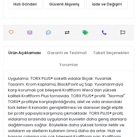
Hızlı Gönderi
Güvenli Alışveriş
İade ve Değişim
Ürün Açıklaması
Garanti ve Teslimat
Taksit Seçenekleri
Yorumlar
Uygulama: TORX PLUS® soketli vidalar Bıçak: Yuvarlak
Tasarım: Krom kaplama, BlackPoint uç Sap: Yuvarlanmaya
karşı korumalı çok bileşenli Kraftform Wera'dan yüksek
kaliteli Kraftform Plus tornavida. TORX PLUS® profili: "Normal"
TORX® profiliyle karşılaştırıldığında, alet ve vida arasındaki
tork ileten 6 kanadın genişletilmesi ve dairesel değil eliptik
bir profil yapısıyla karşımıza çıkmaktadır. TORX PLUS® profil,
vidalama sırasında uygulanan kuvvetin daha geniş alanlara
dağıtılmasını sağlar. Böylelikle daha yüksek torklar iletilir ve
vidaların ve aletlerin kullanım ömrü daha da artar. Hızlı ve
hassas çalışma için çok bileşenli Kraftform sap. Kraftform