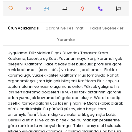
Ürün Açıklaması
Garanti ve Teslimat
Taksit Seçenekleri
Yorumlar
Uygulama: Düz vidalar Bıçak: Yuvarlak Tasarım: Krom
Kaplama, Lasertip uç Sap : Yuvarlanmaya karşı korumalı çok
bileşenli Kraftform. Take it easy alet buluculu: profillere göre
renk kodlaması (sarı = düz) ve boyut işaretlemesi. Elektrik
koruma uçlu yüksek kaliteli Kraftform Plus tornavida. Rahat
ergonomik çalışma için çok bileşenli Kraftform Plus sap, su
toplamalarını ve nasır oluşumunu önler. Yüksek çalışma hızı
için sert kavrama bölgeleri ile yüksek tork aktarımını garanti
eden yumuşak kavrama bölgelerden oluşur. Wera Lasertip
özellikli tornavidaların ucu lazer ışınları ile Microskobik olarak
pürüzlendirilmiştir. Bu pürüzlü yüzey, vida başını tam
anlamıyla "ısırır". İstem dışı kaymalar artık geçmişte kaldı.
Gerekli aleti hızlı ve kolay bir şekilde bulmak için profillerine
göre renk kodlu ve boyut damgalı Take it easy alet buluculu.
Altıgen yuvarlanma koruması, çalışma alanında sinir bozucu