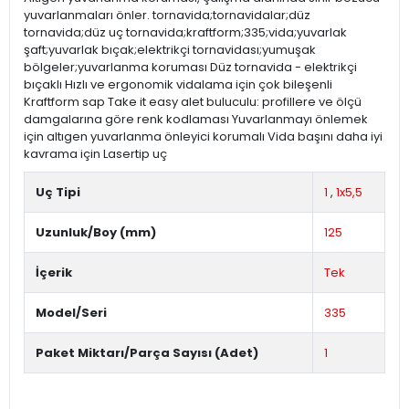
yuvarlanmaları önler. tornavida;tornavidalar;düz
tornavida;düz uç tornavida;kraftform;335;vida;yuvarlak
şaft;yuvarlak bıçak;elektrikçi tornavidası;yumuşak
bölgeler;yuvarlanma koruması Düz tornavida - elektrikçi
bıçaklı Hızlı ve ergonomik vidalama için çok bileşenli
Kraftform sap Take it easy alet buluculu: profillere ve ölçü
damgalarına göre renk kodlaması Yuvarlanmayı önlemek
için altıgen yuvarlanma önleyici korumalı Vida başını daha iyi
kavrama için Lasertip uç
Uç Tipi
1
,
1x5,5
Uzunluk/Boy (mm)
125
İçerik
Tek
Model/Seri
335
Paket Miktarı/Parça Sayısı (Adet)
1