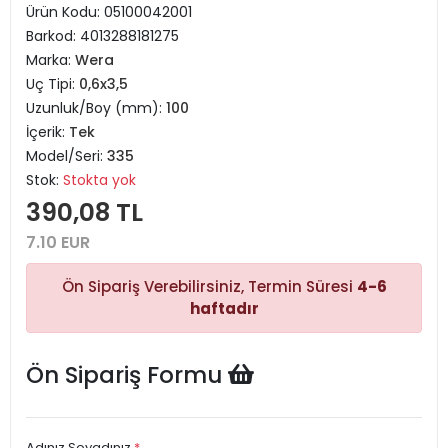
Ürün Kodu:
05100042001
Barkod:
4013288181275
Marka:
Wera
Uç Tipi:
0,6x3,5
Uzunluk/Boy (mm):
100
İçerik:
Tek
Model/Seri:
335
Stok:
Stokta yok
390,08 TL
7.10 EUR
Ön Sipariş Verebilirsiniz, Termin Süresi
4-6
haftadır
Ön Sipariş Formu
Adınız Soyadınız
*