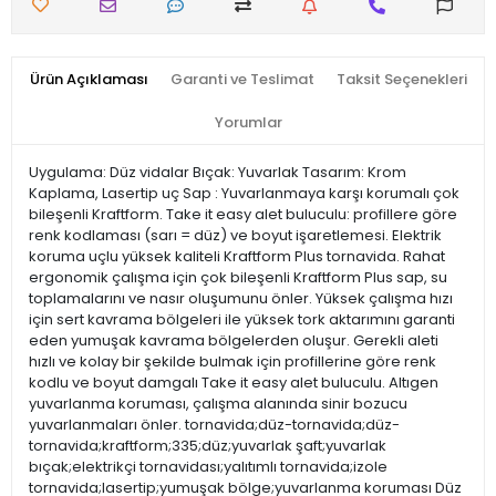
Ürün Açıklaması
Garanti ve Teslimat
Taksit Seçenekleri
Yorumlar
Uygulama: Düz vidalar Bıçak: Yuvarlak Tasarım: Krom
Kaplama, Lasertip uç Sap : Yuvarlanmaya karşı korumalı çok
bileşenli Kraftform. Take it easy alet buluculu: profillere göre
renk kodlaması (sarı = düz) ve boyut işaretlemesi. Elektrik
koruma uçlu yüksek kaliteli Kraftform Plus tornavida. Rahat
ergonomik çalışma için çok bileşenli Kraftform Plus sap, su
toplamalarını ve nasır oluşumunu önler. Yüksek çalışma hızı
için sert kavrama bölgeleri ile yüksek tork aktarımını garanti
eden yumuşak kavrama bölgelerden oluşur. Gerekli aleti
hızlı ve kolay bir şekilde bulmak için profillerine göre renk
kodlu ve boyut damgalı Take it easy alet buluculu. Altıgen
yuvarlanma koruması, çalışma alanında sinir bozucu
yuvarlanmaları önler. tornavida;düz-tornavida;düz-
tornavida;kraftform;335;düz;yuvarlak şaft;yuvarlak
bıçak;elektrikçi tornavidası;yalıtımlı tornavida;izole
tornavida;lasertip;yumuşak bölge;yuvarlanma koruması Düz