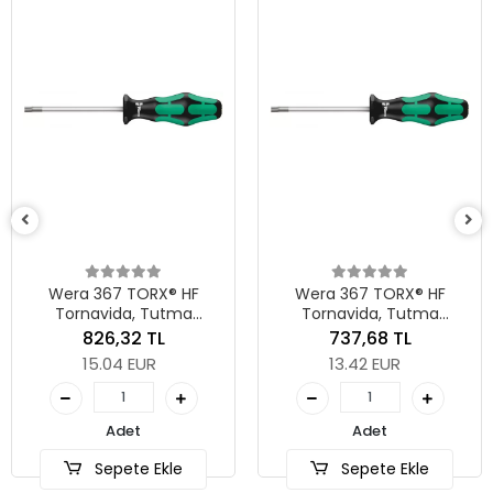
Wera 367 TORX
Tornavida, Tu
Fonksiyonlu, TX 25
633,82 TL
mm
11.53 EUR
® HF
Wera 367 TORX® HF
tma
Tornavida, Tutma
Adet
0 x 130
Fonksiyonlu, TX 30 x 115
737,68 TL
mm
13.42 EUR
Sepete Ek
Adet
le
Sepete Ekle