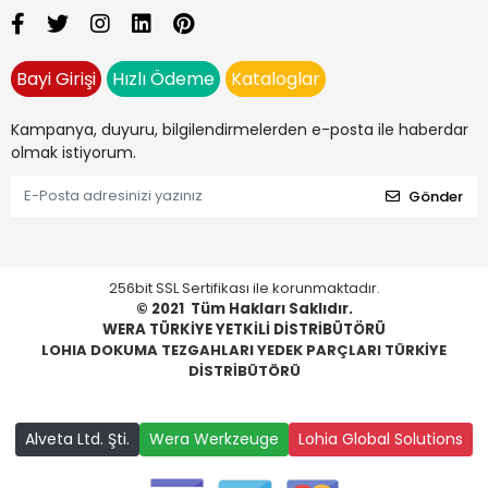
Bayi Girişi
Hızlı Ödeme
Kataloglar
Kampanya, duyuru, bilgilendirmelerden e-posta ile haberdar
olmak istiyorum.
Gönder
256bit SSL Sertifikası ile korunmaktadır.
© 2021
Tüm Hakları Saklıdır.
WERA TÜRKİYE YETKİLİ DİSTRİBÜTÖRÜ
LOHIA DOKUMA TEZGAHLARI YEDEK PARÇLARI TÜRKİYE
DİSTRİBÜTÖRÜ
Alveta Ltd. Şti.
Wera Werkzeuge
Lohia Global Solutions