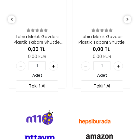
Lohia Ekran Ko
Paneli Cwm Con
LC-08 v0
0,00 TL
0.00 EUR
ik Gövdesi
Lohia Mekik Gövdesi
anı Shuttlel
Plastik Tabanı Shuttlel
6 Degree)
Body Wg (8 Degree)
0 TL
0,00 TL
Adet
 EUR
0.00 EUR
Teklif Al
et
Adet
if Al
Teklif Al