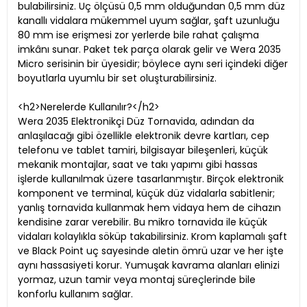
bulabilirsiniz. Uç ölçüsü 0,5 mm olduğundan 0,5 mm düz
kanallı vidalara mükemmel uyum sağlar, şaft uzunluğu
80 mm ise erişmesi zor yerlerde bile rahat çalışma
imkânı sunar. Paket tek parça olarak gelir ve Wera 2035
Micro serisinin bir üyesidir; böylece aynı seri içindeki diğer
boyutlarla uyumlu bir set oluşturabilirsiniz.
<h2>Nerelerde Kullanılır?</h2>
Wera 2035 Elektronikçi Düz Tornavida, adından da
anlaşılacağı gibi özellikle elektronik devre kartları, cep
telefonu ve tablet tamiri, bilgisayar bileşenleri, küçük
mekanik montajlar, saat ve takı yapımı gibi hassas
işlerde kullanılmak üzere tasarlanmıştır. Birçok elektronik
komponent ve terminal, küçük düz vidalarla sabitlenir;
yanlış tornavida kullanmak hem vidaya hem de cihazın
kendisine zarar verebilir. Bu mikro tornavida ile küçük
vidaları kolaylıkla söküp takabilirsiniz. Krom kaplamalı şaft
ve Black Point uç sayesinde aletin ömrü uzar ve her işte
aynı hassasiyeti korur. Yumuşak kavrama alanları elinizi
yormaz, uzun tamir veya montaj süreçlerinde bile
konforlu kullanım sağlar.