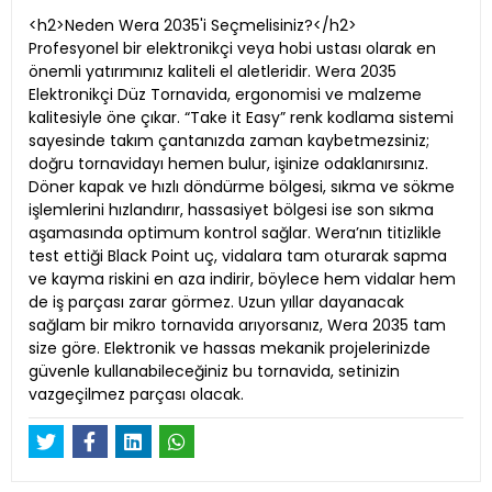
<h2>Neden Wera 2035'i Seçmelisiniz?</h2>
Profesyonel bir elektronikçi veya hobi ustası olarak en
önemli yatırımınız kaliteli el aletleridir. Wera 2035
Elektronikçi Düz Tornavida, ergonomisi ve malzeme
kalitesiyle öne çıkar. “Take it Easy” renk kodlama sistemi
sayesinde takım çantanızda zaman kaybetmezsiniz;
doğru tornavidayı hemen bulur, işinize odaklanırsınız.
Döner kapak ve hızlı döndürme bölgesi, sıkma ve sökme
işlemlerini hızlandırır, hassasiyet bölgesi ise son sıkma
aşamasında optimum kontrol sağlar. Wera’nın titizlikle
test ettiği Black Point uç, vidalara tam oturarak sapma
ve kayma riskini en aza indirir, böylece hem vidalar hem
de iş parçası zarar görmez. Uzun yıllar dayanacak
sağlam bir mikro tornavida arıyorsanız, Wera 2035 tam
size göre. Elektronik ve hassas mekanik projelerinizde
güvenle kullanabileceğiniz bu tornavida, setinizin
vazgeçilmez parçası olacak.