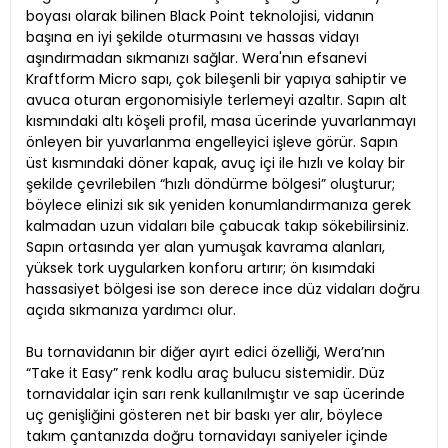
boyası olarak bilinen Black Point teknolojisi, vidanın
başına en iyi şekilde oturmasını ve hassas vidayı
aşındırmadan sıkmanızı sağlar. Wera'nın efsanevi
Kraftform Micro sapı, çok bileşenli bir yapıya sahiptir ve
avuca oturan ergonomisiyle terlemeyi azaltır. Sapın alt
kısmındaki altı köşeli profil, masa ücerinde yuvarlanmayı
önleyen bir yuvarlanma engelleyici işleve görür. Sapın
üst kısmındaki döner kapak, avuç içi ile hızlı ve kolay bir
şekilde çevrilebilen “hızlı döndürme bölgesi” oluşturur;
böylece elinizi sık sık yeniden konumlandırmanıza gerek
kalmadan uzun vidaları bile çabucak takıp sökebilirsiniz.
Sapın ortasında yer alan yumuşak kavrama alanları,
yüksek tork uygularken konforu artırır; ön kısımdaki
hassasiyet bölgesi ise son derece ince düz vidaları doğru
açıda sıkmanıza yardımcı olur.
Bu tornavidanın bir diğer ayırt edici özelliği, Wera’nın
“Take it Easy” renk kodlu araç bulucu sistemidir. Düz
tornavidalar için sarı renk kullanılmıştır ve sap ücerinde
uç genişliğini gösteren net bir baskı yer alır, böylece
takım çantanızda doğru tornavidayı saniyeler içinde