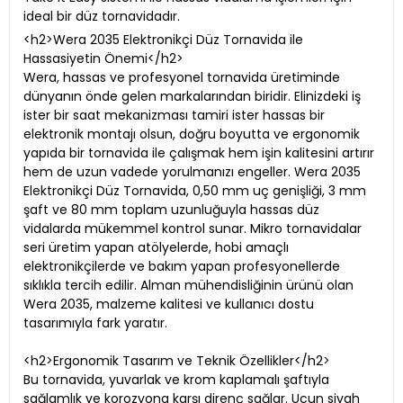
ideal bir düz tornavidadır.
<h2>Wera 2035 Elektronikçi Düz Tornavida ile
Hassasiyetin Önemi</h2>
Wera, hassas ve profesyonel tornavida üretiminde
dünyanın önde gelen markalarından biridir. Elinizdeki iş
ister bir saat mekanizması tamiri ister hassas bir
elektronik montajı olsun, doğru boyutta ve ergonomik
yapıda bir tornavida ile çalışmak hem işin kalitesini artırır
hem de uzun vadede yorulmanızı engeller. Wera 2035
Elektronikçi Düz Tornavida, 0,50 mm uç genişliği, 3 mm
şaft ve 80 mm toplam uzunluğuyla hassas düz
vidalarda mükemmel kontrol sunar. Mikro tornavidalar
seri üretim yapan atölyelerde, hobi amaçlı
elektronikçilerde ve bakım yapan profesyonellerde
sıklıkla tercih edilir. Alman mühendisliğinin ürünü olan
Wera 2035, malzeme kalitesi ve kullanıcı dostu
tasarımıyla fark yaratır.
<h2>Ergonomik Tasarım ve Teknik Özellikler</h2>
Bu tornavida, yuvarlak ve krom kaplamalı şaftıyla
sağlamlık ve korozyona karşı direnç sağlar. Ucun siyah