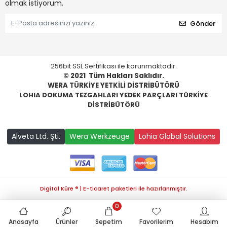
olmak istiyorum.
Gönder
256bit SSL Sertifikası ile korunmaktadır.
© 2021
Tüm Hakları Saklıdır.
WERA TÜRKİYE YETKİLİ DİSTRİBÜTÖRÜ
LOHIA DOKUMA TEZGAHLARI YEDEK PARÇLARI TÜRKİYE
DİSTRİBÜTÖRÜ
Alveta Ltd. Şti.
Wera Werkzeuge
Lohia Global Solutions
Digital Küre ® | E-ticaret paketleri ile hazırlanmıştır.
0
Anasayfa
Ürünler
Sepetim
Favorilerim
Hesabım