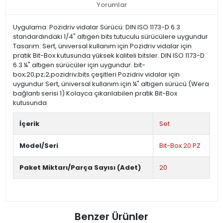
Yorumlar
Uygulama: Pozidriv vidalar Sürücü: DIN ISO 1173-D 6.3
standardındaki 1/4" altıgen bits tutuculu sürücülere uygundur
Tasarım: Sert, üniversal kullanım için Pozidriv vidalar için
pratik Bit-Box kutusunda yüksek kaliteli bitsler. DIN ISO 1173-D
6.3 ¼" altıgen sürücüler için uygundur. bit-
box;20;pz;2;pozidriv;bits çeşitleri Pozidriv vidalar için
uygundur Sert, üniversal kullanım için ¼" altıgen sürücü (Wera
bağlantı serisi 1) Kolayca çıkarılabilen pratik Bit-Box
kutusunda
İçerik
Set
Model/Seri
Bit-Box 20 PZ
Paket Miktarı/Parça Sayısı (Adet)
20
Benzer Ürünler