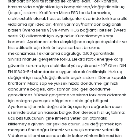
standart bir tork test cihazı ile kontrol edin. Tork kontrollü
hassas vida bağlantıları için kompakt sap/değiştirilebilir uç
(bıçak) sistemi. Kraftform Micro ESD torklu tornavida,
elektrostatik olarak hassas bileşenler üzerinde tork kontrollü
vidalama için idealdir. 4mm yarımay/halfmoon bağlantılı
bitsleri (Wera serisi 9) ve 4mm HIOS bağlantılı bitsleri (Wera
serisi 21) kullanmak için uygundur. Kurcalamaya karşı
korumalı. Ayarlanan torka ulaşıldığında açıkça duyulabilir ve
hissedilebilir aşırı tork önleyici serbest bırakma
mekanizması. Tekrarlama doğruluğu %100 garantilidir.
Sınırsız manüel gevşetme torku. Elektrostatik enerjiye karşı
9
güvenilir koruma için elektriksel yüzey direnci ≤ 10
Ohm. DIN
EN 61340-5-1 standardına uygun olarak üretilmiştir. Hızlı uç
değişimi için sap/değiştirilebilir bıçak sistemi. Döner kapaklı
Kraftform Micro sap ve yüksek hızda döndürme için hızlı
döndürme bölgesi, artık zaman alıcı geri döndürme
gerektirmez. Yüksek gevşetme ve sıkma torklarını aktarmak
için entegre yumuşak bölgelere sahip güç bölgesi.
Ayarlama işlerinde doğru dönüş açısı için doğrudan ucun
üzerinde bulunan hassas bölge. Son derece hızlı uç takma:
ucu bits tutucunun içine itmeniz yeterlidir, otomatik
kilitlemeyle güvenli bir şekilde oturur. Ucu değiştirmek için
manşonu öne doğru itmeniz ve ucu çıkarmanız yeterlidir.
Vidalama işlemi sırasında aletin kolay yönlendirilmesi için