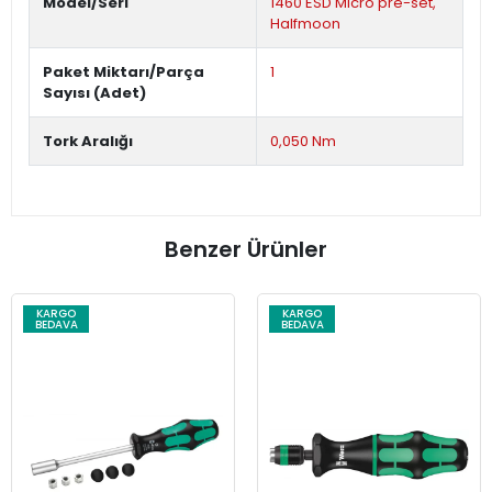
Model/Seri
1460 ESD Micro pre-set,
Halfmoon
Paket Miktarı/Parça
1
Sayısı (Adet)
Tork Aralığı
0,050 Nm
Benzer Ürünler
KARGO
KARGO
BEDAVA
BEDAVA