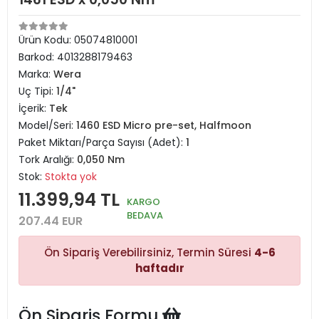
Ürün Kodu:
05074810001
Barkod:
4013288179463
Marka:
Wera
Uç Tipi:
1/4"
İçerik:
Tek
Model/Seri:
1460 ESD Micro pre-set, Halfmoon
Paket Miktarı/Parça Sayısı (Adet):
1
Tork Aralığı:
0,050 Nm
Stok:
Stokta yok
11.399,94 TL
KARGO
BEDAVA
207.44 EUR
Ön Sipariş Verebilirsiniz, Termin Süresi
4-6
haftadır
Ön Sipariş Formu