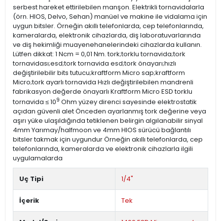
serbest hareket ettirilebilen manşon. Elektrikli tornavidalarla
(örn. HIOS, Delvo, Sehan) manüel ve makine ile vidalama için
uygun bitsler. Örneğin akıllı telefonlarda, cep telefonlarında,
kameralarda, elektronik cihazlarda, diş laboratuvarlarında
ve diş hekimliği muayenehanelerindeki cihazlarda kullanın.
Lütfen dikkat: 1 Ncm = 0,01 Nm. tork;torklu tornavida;tork
tornavidası;esd;tork tornavida esd;tork önayarı;hızlı
değiştirilebilir bits tutucu;kraftform Micro sap;kraftform
Micro;tork ayarlı tornavida Hızlı değiştirilebilen mandrenli
fabrikasyon değerde önayarlı Kraftform Micro ESD torklu
9
tornavida ≤ 10
Ohm yüzey direnci sayesinde elektrostatik
açıdan güvenli alet Önceden ayarlanmış tork değerine veya
aşırı yüke ulaşıldığında tetiklenen belirgin algılanabilir sinyal
4mm Yarımay/halfmoon ve 4mm HIOS sürücü bağlantılı
bitsler takmak için uygundur Örneğin akıllı telefonlarda, cep
telefonlarında, kameralarda ve elektronik cihazlarla ilgili
uygulamalarda
Uç Tipi
1/4"
İçerik
Tek