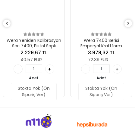
Wera 7400 Serisi
Emperyal Kraftfo
Fabrika Önayarlı Tor
5.730,21 TL
Tornavida, Sap Uzun
104.27 EUR
105 mm, 7465 x 2.5-11.
lbs.
asyon
Wera 7400 Serisi
plı
Emperyal Kraftform
Adet
Fabrika Önayarlı Torklu
3.978,32 TL
Tornavida (2,5-29,0 in.
72.39 EUR
Stokta Yok (Ön
lbs.), Rapidaptor Hızlı Uç
Sipariş Ver)
Değiştirme Mandrenli, Sap
Uzunluğu 105 mm, 7466 x
Adet
11 in. lbs.
Stokta Yok (Ön
Sipariş Ver)