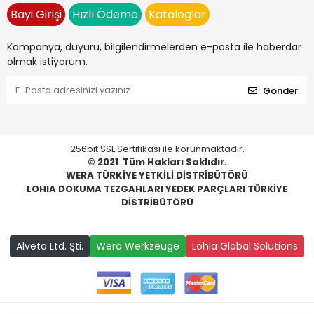
Bayi Girişi
Hızlı Ödeme
Kataloglar
Kampanya, duyuru, bilgilendirmelerden e-posta ile haberdar
olmak istiyorum.
Gönder
256bit SSL Sertifikası ile korunmaktadır.
© 2021
Tüm Hakları Saklıdır.
WERA TÜRKİYE YETKİLİ DİSTRİBÜTÖRÜ
LOHIA DOKUMA TEZGAHLARI YEDEK PARÇLARI TÜRKİYE
DİSTRİBÜTÖRÜ
Alveta Ltd. Şti.
Wera Werkzeuge
Lohia Global Solutions