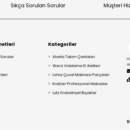
Sıkça Sorulan Sorular
Müşteri Hi
etleri
Kategoriler
 Sorular
Alveta Takım Çantaları
H
a
Wera Vidalama El Aletleri
mleri
Lohia Çuval Makinesi Parçaları
Kretzer Profesyonel Makaslar
Lutz Endüstriyel Bıçaklar
B