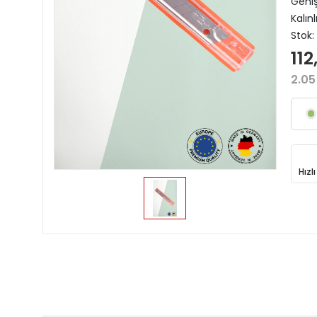
Geni
Kalın
Stok:
112
2.05
Hızl