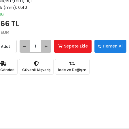
şlik/En (mm):
9,1
lık (mm):
0,40
16
,66 TL
Hızlı Satın
Alma
 EUR
Sepete
ekleyerek
ödeme
Sepete Ekle
Hemen Al
Adet
adımına
kolayca
geçebilirsiniz.
ı Gönderi
Güvenli Alışveriş
İade ve Değişim