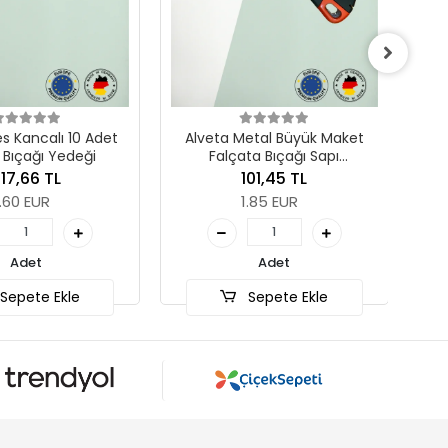
Lutz Blades Tek Parça Kırılımlı
18mm Büyük Maket Bıçağı 1
Paket 10 Adet
181,35 TL
3.30 EUR
eta Metal Büyük Maket
Falçata Bıçağı Sapı
Adet
ndüstriyel Model SX98
101,45 TL
Sepete Ekle
1.85 EUR
Adet
Sepete Ekle