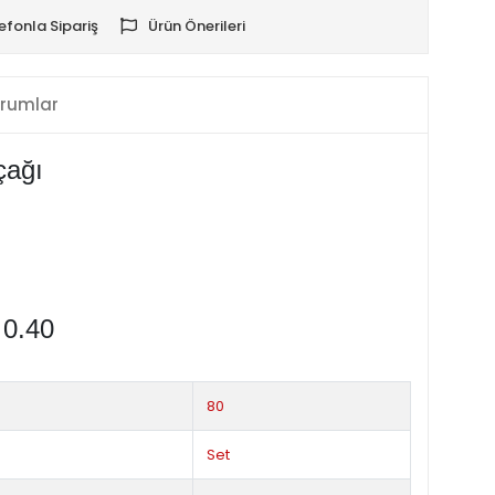
efonla Sipariş
Ürün Önerileri
rumlar
çağı
 0.40
80
Set