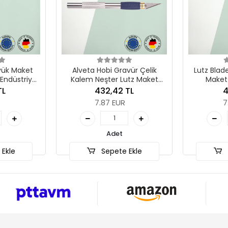
bi Gravür Çelik
Lutz Blades Kancalı 10 Adet
Alv
ter Lutz Maket
Maket Bıçağı Yedeği
Bıçağı
E
2,42 TL
417,66 TL
87 EUR
7.60 EUR
Adet
Adet
epete Ekle
Sepete Ekle