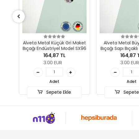
 Gri Maket
Alveta Metal Büyük Maket
Alveta Ho
Model SX96
Bıçağı Sapı Bıçaklı Endüstriyel
Kalem Neş
Model SX98
L
164,87 TL
43
3.00 EUR
7.
Adet
kle
Sepete Ekle
S