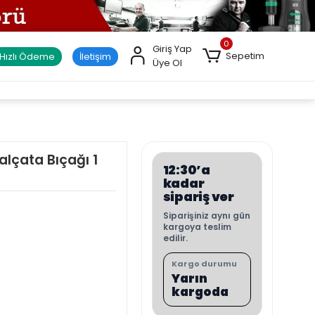
0
Giriş Yap
Sepetim
Hızlı Ödeme
İletişim
Üye Ol
alçata Bıçağı 1
12:30’a
kadar
sipariş ver
Siparişiniz aynı gün
kargoya teslim
edilir.
Kargo durumu
Yarın
kargoda