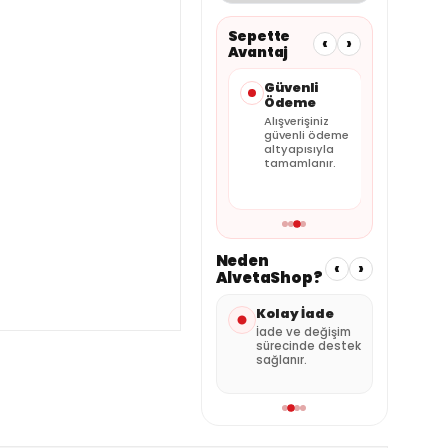
Sepette
‹
›
Avantaj
Taksit
Güvenli
Faturalı
Seçenekleri
Ödeme
Satış
Kartınıza
Alışverişiniz
Tüm siparişler
uygun
güvenli ödeme
faturalı olarak
taksitleri
altyapısıyla
gönderilir.
sepette
tamamlanır.
görebilirsiniz.
Neden
‹
›
AlvetaShop?
Hızlı Gönderi
Kolay İade
Özen
Pak
Stok durumuna
İade ve değişim
göre hızlı kargo
sürecinde destek
Ürünle
avantajı.
sağlanır.
şekild