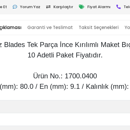
e Et
Yorum Yaz
Karşılaştır
Fiyat Alarmı
Tel
çıklaması
Garanti ve Teslimat
Taksit Seçenekleri
Yo
z Blades Tek Parça İnce Kırılımlı Maket Bı
10 Adetli Paket Fiyatıdır.
Ürün No.: 1700.0400
(mm): 80.0 / En (mm): 9.1 / Kalınlık (mm):