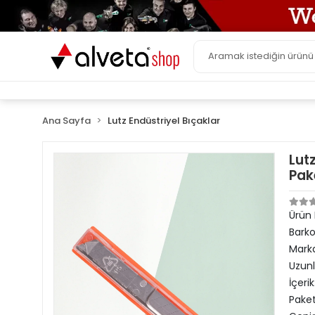
Ana Sayfa
Lutz Endüstriyel Bıçaklar
Lut
Pak
Ürün
Bark
Mark
Uzun
İçerik
Paket