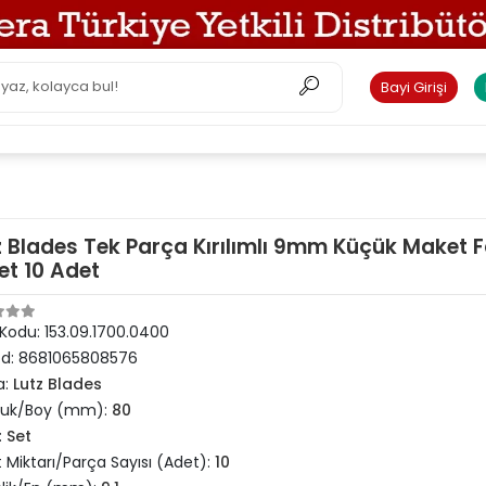
Bayi Girişi
z Blades Tek Parça Kırılımlı 9mm Küçük Maket F
et 10 Adet
 Kodu:
153.09.1700.0400
od:
8681065808576
a:
Lutz Blades
luk/Boy (mm):
80
:
Set
 Miktarı/Parça Sayısı (Adet):
10