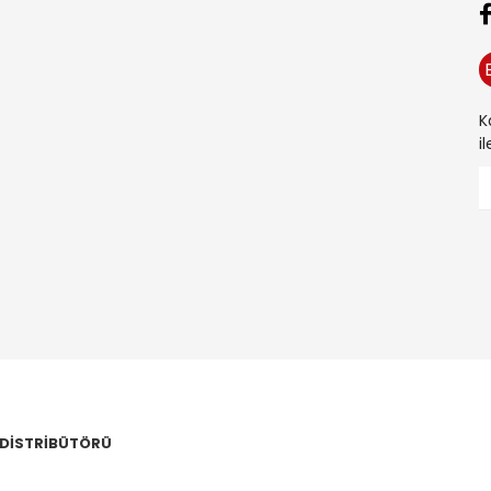
K
i
 DİSTRİBÜTÖRÜ