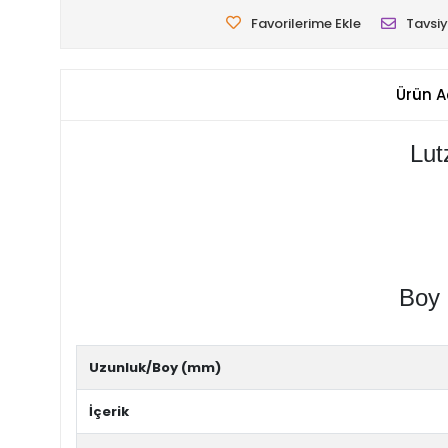
Favorilerime Ekle
Tavsiy
Ürün A
Lut
Boy 
Uzunluk/Boy (mm)
İçerik