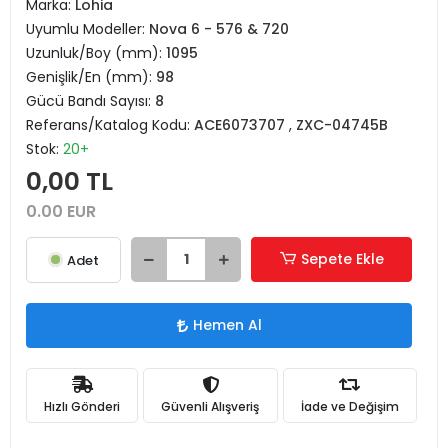
Marka:
Lohia
Uyumlu Modeller:
Nova 6 - 576 & 720
Uzunluk/Boy (mm):
1095
Genişlik/En (mm):
98
Gücü Bandı Sayısı:
8
Referans/Katalog Kodu:
ACE6073707
,
ZXC-04745B
Stok:
20+
0,00 TL
0.00 EUR
Sepete Ekle
Adet
Hemen Al
Hızlı Gönderi
Güvenli Alışveriş
İade ve Değişim