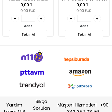
Body Wg (8 Degree)
0,00 TL
0,00 TL
0.00 EUR
0.00 EUR
Adet
Adet
Teklif Al
Teklif Al
Sıkça
Yardım
Müşteri Hizmetleri
+90
Sorulan
Lazım Mı?
342 357 03 56